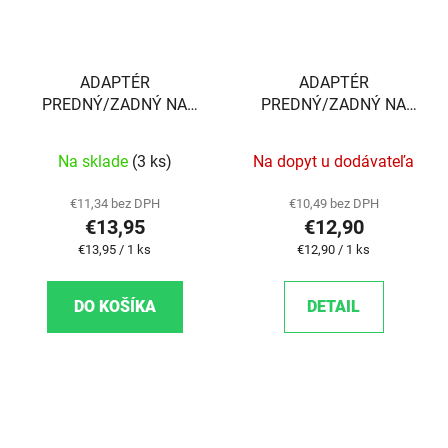
ADAPTÉR
ADAPTÉR
PREDNÝ/ZADNÝ NA
PREDNÝ/ZADNÝ NA
KOTÚČ 180MM PM/PM
KOTÚČ 203MM PM/PM
(180/203)
Na sklade
(3 ks)
Na dopyt u dodávateľa
€11,34 bez DPH
€10,49 bez DPH
€13,95
€12,90
Jednotková cena:
Jednotková cena:
€13,95 / 1 ks
€12,90 / 1 ks
DO KOŠÍKA
DETAIL