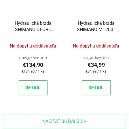
Hydraulická brzda
Hydraulická brzda
SHIMANO DEORE
SHIMANO MT200 -
M6120 ZADNÁ POST
PREDNÁ ČIERNA POST
MOUNT 1700MM
MOUNT 1000MM
Na dopyt u dodávateľa
Na dopyt u dodávateľa
HAD.+PLAT. D03S
HAD.+PLAT
€109,67 bez DPH
€28,45 bez DPH
€134,90
€34,99
Jednotková cena:
Jednotková cena:
€134,90 / 1 ks
€34,99 / 1 ks
DETAIL
DETAIL
NAČÍTAŤ 36 ĎALŠÍCH