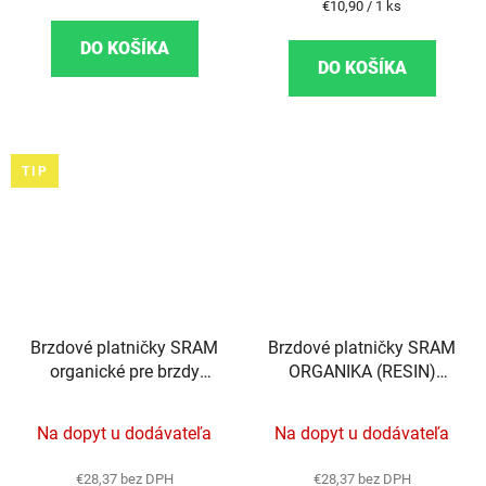
Jednotková cena:
€10,90 / 1 ks
DO KOŠÍKA
DO KOŠÍKA
TIP
Brzdové platničky SRAM
Brzdové platničky SRAM
organické pre brzdy
ORGANIKA (RESIN)
ELIXIR/DB/LEVEL
ELIXIR/DB/LEVEL
TL/LEVEL
TL/LEVEL
Na dopyt u dodávateľa
Na dopyt u dodávateľa
T/LEVEL/LEVEL UL
T/LEVEL/LEVEL
ULT/TLM B1 (2020+)
€28,37 bez DPH
€28,37 bez DPH