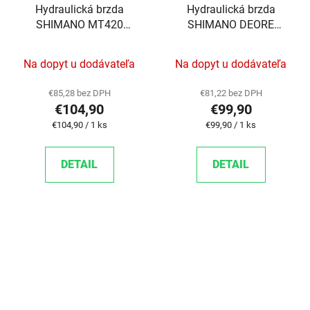
Hydraulická brzda
Hydraulická brzda
SHIMANO MT420
SHIMANO DEORE
BLMT4100/BRMT420
M6100 PREDNÁ POST
PREDNÁ ČIERNA POST
MOUNT 1000MM
Na dopyt u dodávateľa
Na dopyt u dodávateľa
MOUNT 1000MM
HAD.+PLAT. G03S
HAD.+PLATN. D03S
€85,28 bez DPH
€81,22 bez DPH
€104,90
€99,90
Jednotková cena:
Jednotková cena:
€104,90 / 1 ks
€99,90 / 1 ks
DETAIL
DETAIL