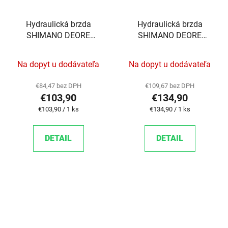
Hydraulická brzda
Hydraulická brzda
SHIMANO DEORE
SHIMANO DEORE
M6100 ZADNÁ POST
M6120 PREDNÁ POST
MOUNT 1700MM
MOUNT 1000MM
Na dopyt u dodávateľa
Na dopyt u dodávateľa
HAD.+PLAT. G03S
HAD.+PLAT. D03S
€84,47 bez DPH
€109,67 bez DPH
€103,90
€134,90
Jednotková cena:
Jednotková cena:
€103,90 / 1 ks
€134,90 / 1 ks
DETAIL
DETAIL