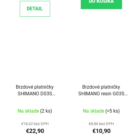
DO KOŠÍKA
DETAIL
Brzdové platničky
Brzdové platničky
SHIMANO D03S
SHIMANO resin G03S
XT/SLX/SAINT/ZEE,
XTR/XT/SLX/ALFINE
resin
Na sklade
(2 ks)
Na sklade
(>5 ks)
€18,62 bez DPH
€8,86 bez DPH
€22,90
€10,90