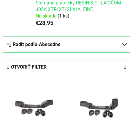
Shimano platničky RESIN S CHLADIČOM
J05A XTR/XT/SLX/ALFINE
Na sklade
(1 ks)
€28,95
Radenie produktov
Radiť podľa:
Abecedne
OTVORIŤ FILTER
Výpis produktov