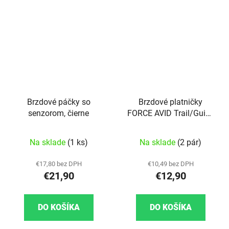
Brzdové páčky so
Brzdové platničky
senzorom, čierne
FORCE AVID Trail/Guide
sinter
Priemerné hodnotenie produktu je 5,0 z 5 hviezd
Na sklade
(1 ks)
Na sklade
(2 pár)
€17,80 bez DPH
€10,49 bez DPH
€21,90
€12,90
DO KOŠÍKA
DO KOŠÍKA