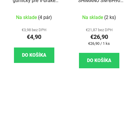
gumičky pre V-brake
SHIMANO SM-BH90
brzdy
1700MM ČIERNA
M615/596/MT520/420
Na sklade
(4 pár)
Na sklade
(2 ks)
€3,98 bez DPH
€21,87 bez DPH
€4,90
€26,90
Jednotková cena:
€26,90 / 1 ks
DO KOŠÍKA
DO KOŠÍKA