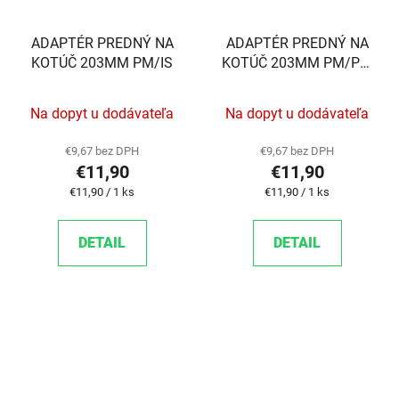
ADAPTÉR PREDNÝ NA
ADAPTÉR PREDNÝ NA
KOTÚČ 203MM PM/IS
KOTÚČ 203MM PM/PM
(160/203)
Na dopyt u dodávateľa
Na dopyt u dodávateľa
€9,67 bez DPH
€9,67 bez DPH
€11,90
€11,90
Jednotková cena:
Jednotková cena:
€11,90 / 1 ks
€11,90 / 1 ks
DETAIL
DETAIL