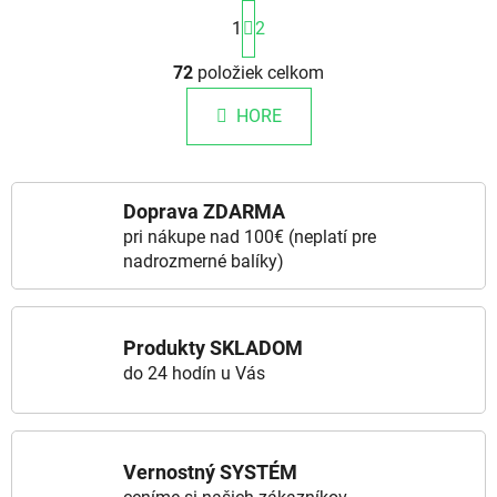
Stránkovanie
1
2
Ovládacie prvky výpisu
72
položiek celkom
HORE
Doprava ZDARMA
pri nákupe nad 100€ (neplatí pre
nadrozmerné balíky)
Produkty SKLADOM
do 24 hodín u Vás
Vernostný SYSTÉM