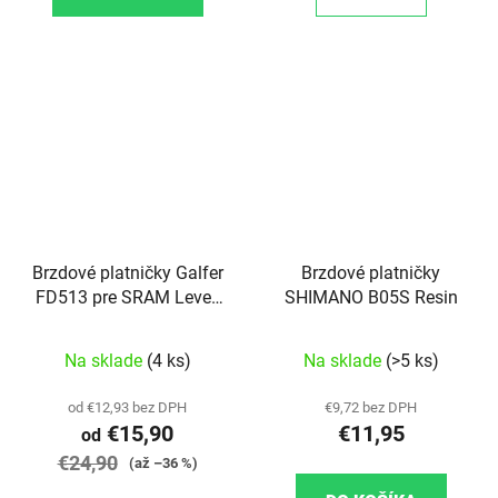
Brzdové platničky Galfer
Brzdové platničky
FD513 pre SRAM Level,
SHIMANO B05S Resin
T, TL (všetky), TLM a
Ultimate (2019-), Force
Na sklade
(4 ks)
Na sklade
(>5 ks)
AXS
od €12,93 bez DPH
€9,72 bez DPH
€15,90
€11,95
od
€24,90
(až –36 %)