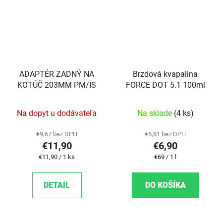
ADAPTÉR ZADNÝ NA
Brzdová kvapalina
KOTÚČ 203MM PM/IS
FORCE DOT 5.1 100ml
Priemerné hodnot
Na dopyt u dodávateľa
Na sklade
(4 ks)
€9,67 bez DPH
€5,61 bez DPH
€11,90
€6,90
Jednotková cena:
Jednotková cena:
€11,90 / 1 ks
€69 / 1 l
DETAIL
DO KOŠÍKA