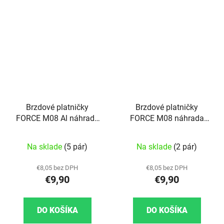
Brzdové platničky
Brzdové platničky
FORCE M08 Al náhrada
FORCE M08 náhrada
SHIMANO B03S, Resin
SHIMANO B03S, Resin
pre eBike
pre eBike
Na sklade
(5 pár)
Na sklade
(2 pár)
€8,05 bez DPH
€8,05 bez DPH
€9,90
€9,90
DO KOŠÍKA
DO KOŠÍKA