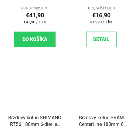
€34,07 bez DPH
€13,74 bez DPH
€41,90
€16,90
Jednotková cena:
Jednotková cena:
€41,90 / 1 ks
€16,90 / 1 ks
DO KOŠÍKA
DETAIL
Brzdový kotúč SHIMANO
Brzdový kotúč SRAM
RT56 180mm 6-dier len
CenterLine 180mm 6
pre RESIN platničky
dierový