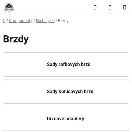
Prejsť na obsah
Hľadať
NÁKUP
Domov
/
Komponenty
/
Na bicykle
/
Brzdy
Brzdy
Sady ráfkových bŕzd
Sady kotúčových bŕzd
Brzdové adaptéry