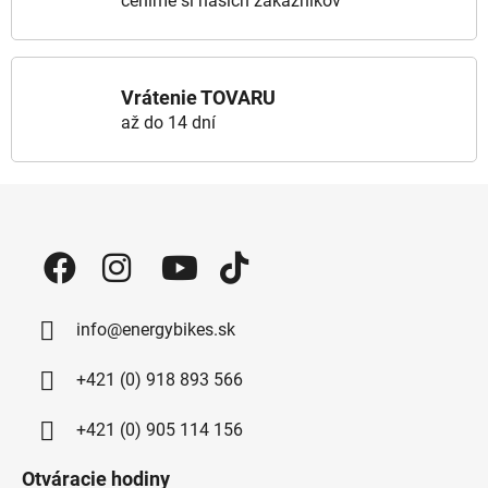
ceníme si našich zákazníkov
Vrátenie TOVARU
až do 14 dní
Zápätie
info@energybikes.sk
+421 (0) 918 893 566
+421 (0) 905 114 156
Otváracie hodiny