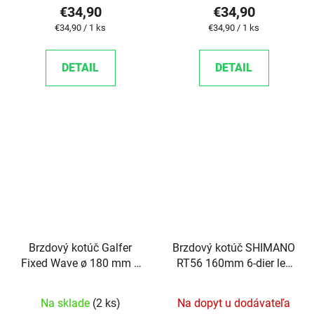
€34,90
€34,90
Jednotková cena:
Jednotková cena:
€34,90 / 1 ks
€34,90 / 1 ks
DETAIL
DETAIL
Brzdový kotúč Galfer
Brzdový kotúč SHIMANO
Fixed Wave ø 180 mm x
RT56 160mm 6-dier len
2 mmu uchytenie na
pre RESIN platničky
skrutky
Na sklade
(2 ks)
Na dopyt u dodávateľa