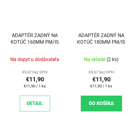
ADAPTÉR ZADNÝ NA
ADAPTÉR ZADNÝ NA
KOTÚČ 160MM PM/IS
KOTÚČ 180MM PM/IS
Na dopyt u dodávateľa
Na sklade
(2 ks)
€9,67 bez DPH
€9,67 bez DPH
€11,90
€11,90
Jednotková cena:
Jednotková cena:
€11,90 / 1 ks
€11,90 / 1 ks
DETAIL
DO KOŠÍKA