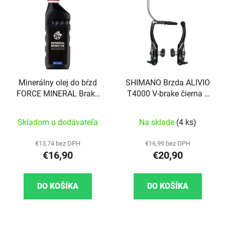
Minerálny olej do bŕzd
SHIMANO Brzda ALIVIO
FORCE MINERAL Brake
T4000 V-brake čierna s
Oil 1l
vodiacou trubkou
Skladom u dodávateľa
Na sklade
(4 ks)
€13,74 bez DPH
€16,99 bez DPH
€16,90
€20,90
DO KOŠÍKA
DO KOŠÍKA