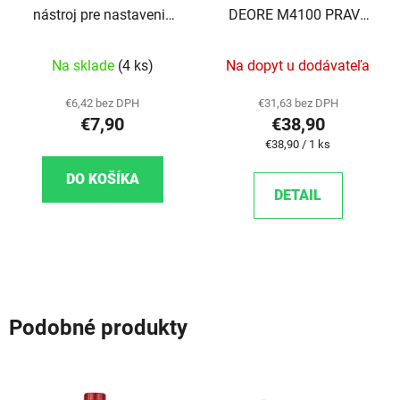
nástroj pre nastavenie
DEORE M4100 PRAVÉ
prehadzovačky
10-K. S UKAZOVATEĽOM
Na sklade
(4 ks)
Na dopyt u dodávateľa
€6,42 bez DPH
€31,63 bez DPH
€7,90
€38,90
Jednotková cena:
€38,90 / 1 ks
DO KOŠÍKA
DETAIL
Podobné produkty