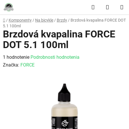
Prejsť na obsah
Hľadať
NÁKUP
Domov
/
Komponenty
/
Na bicykle
/
Brzdy
/
Brzdová kvapalina FORCE DOT
5.1 100ml
Brzdová kvapalina FORCE
DOT 5.1 100ml
Priemerné hodnotenie produktu je 5,0 z 5 hviezdičiek.
1 hodnotenie
Podrobnosti hodnotenia
Značka:
FORCE