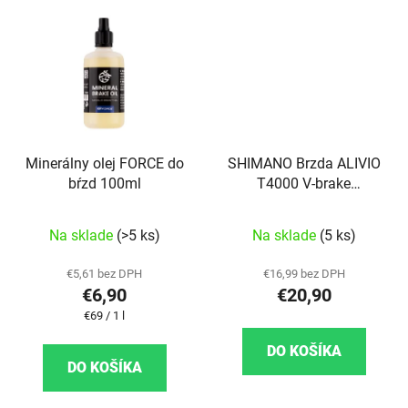
Minerálny olej FORCE do
SHIMANO Brzda ALIVIO
bŕzd 100ml
T4000 V-brake
strieborná s vodiacou
trubkou
Na sklade
(>5 ks)
Na sklade
(5 ks)
€5,61 bez DPH
€16,99 bez DPH
€6,90
€20,90
Jednotková cena:
€69 / 1 l
DO KOŠÍKA
DO KOŠÍKA