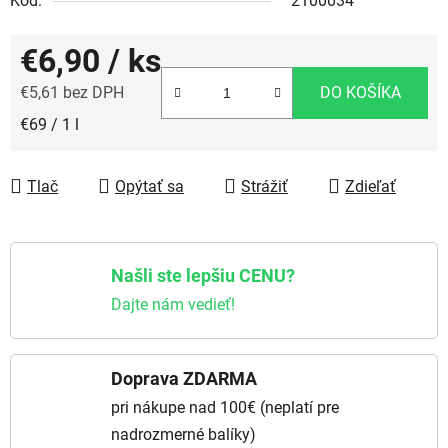
Kód:
2100034
€6,90
/ ks
€5,61 bez DPH
DO KOŠÍKA
Jednotková cena:
€69 / 1 l
Tlač
Opýtať sa
Strážiť
Zdieľať
Našli ste lepšiu CENU?
Dajte nám vedieť!
Doprava ZDARMA
pri nákupe nad 100€ (neplatí pre
nadrozmerné balíky)