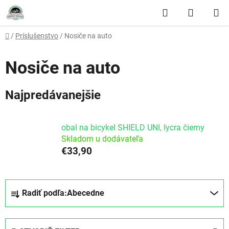
Prejsť na obsah
Hľadať
NÁKUP
Domov
/
Príslušenstvo
/
Nosiče na auto
Nosiče na auto
Najpredávanejšie
obal na bicykel SHIELD UNI, lycra čierny
Skladom u dodávateľa
€33,90
Radenie produktov
Radiť podľa:
Abecedne