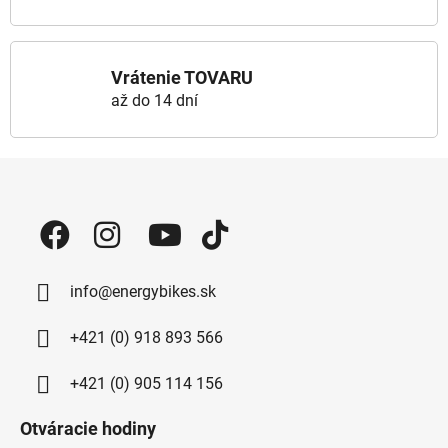
Vrátenie TOVARU
až do 14 dní
Zápätie
info@energybikes.sk
+421 (0) 918 893 566
+421 (0) 905 114 156
Otváracie hodiny