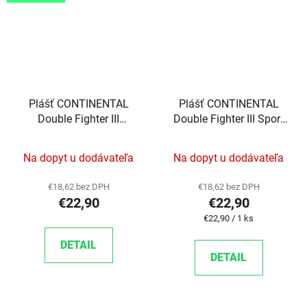
Plášť CONTINENTAL
Plášť CONTINENTAL
Double Fighter III
Double Fighter III Sport
700x37C Sport Reflex
Reflex 26"x1,9
drôt
Na dopyt u dodávateľa
Na dopyt u dodávateľa
€18,62 bez DPH
€18,62 bez DPH
€22,90
€22,90
Jednotková cena:
€22,90 / 1 ks
DETAIL
DETAIL