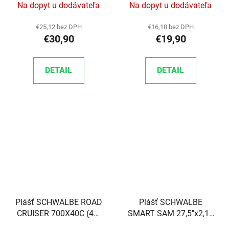
Na dopyt u dodávateľa
Na dopyt u dodávateľa
€25,12 bez DPH
€16,18 bez DPH
€30,90
€19,90
DETAIL
DETAIL
Plášť SCHWALBE ROAD
Plášť SCHWALBE
CRUISER 700X40C (42-
SMART SAM 27,5"x2,10
622) 50TPI REFLEX
(54-584) 67TPI