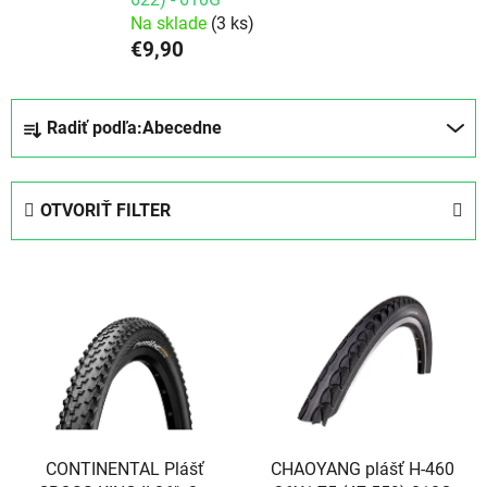
Na sklade
(3 ks)
€9,90
Radenie produktov
Radiť podľa:
Abecedne
OTVORIŤ FILTER
Výpis produktov
CONTINENTAL Plášť
CHAOYANG plášť H-460