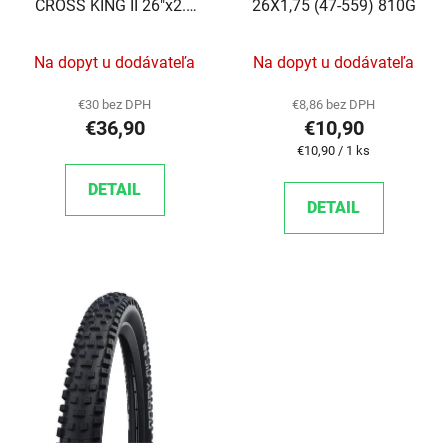
CROSS KING II 26"x2.2
26X1,75 (47-559) 810G
kevlar
Na dopyt u dodávateľa
Na dopyt u dodávateľa
€30 bez DPH
€8,86 bez DPH
€36,90
€10,90
Jednotková cena:
€10,90 / 1 ks
DETAIL
DETAIL