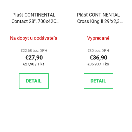
Plášť CONTINENTAL
Plášť CONTINENTAL
Contact 28", 700x42C
Cross King II 29"x2,3
drôt
Performance kevlar
Na dopyt u dodávateľa
Vypredané
€22,68 bez DPH
€30 bez DPH
€27,90
€36,90
Jednotková cena:
Jednotková cena:
€27,90 / 1 ks
€36,90 / 1 ks
DETAIL
DETAIL