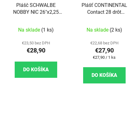
Plášč SCHWALBE
Plášť CONTINENTAL
NOBBY NIC 26"x2,25
Contact 28 drôt
(57-559) 67TPI
700x37C
Na sklade
(1 ks)
Na sklade
(2 ks)
€23,50 bez DPH
€22,68 bez DPH
€28,90
€27,90
Jednotková cena:
€27,90 / 1 ks
DO KOŠÍKA
DO KOŠÍKA