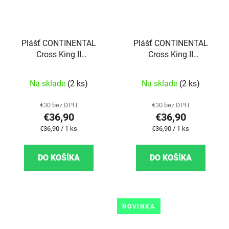
Plášť CONTINENTAL
Plášť CONTINENTAL
Cross King II
Cross King II
Performance kevlar
Performance kevlar
27,5"x2,2
27,5"x2,3
Na sklade
(2 ks)
Na sklade
(2 ks)
€30 bez DPH
€30 bez DPH
€36,90
€36,90
Jednotková cena:
Jednotková cena:
€36,90 / 1 ks
€36,90 / 1 ks
DO KOŠÍKA
DO KOŠÍKA
NOVINKA