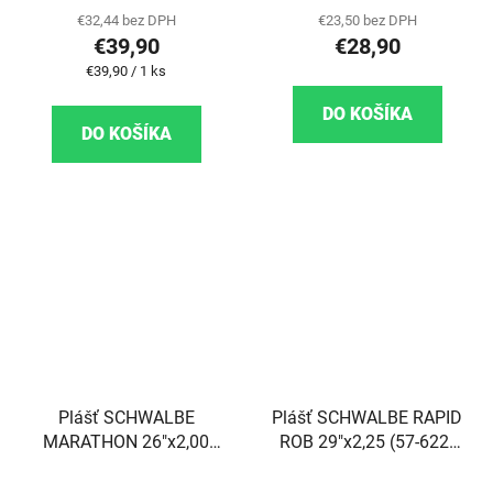
€32,44 bez DPH
€23,50 bez DPH
€39,90
€28,90
Jednotková cena:
€39,90 / 1 ks
DO KOŠÍKA
DO KOŠÍKA
Plášť SCHWALBE
Plášť SCHWALBE RAPID
MARATHON 26"x2,00
ROB 29"x2,25 (57-622)
(50-559) 67TPI
50TPI
GreenGru