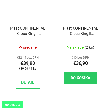
Plášť CONTINENTAL
Plášť CONTINENTAL
Cross King II
Cross King II
Performance kevlar
Performance kevlar -
29"x2,6
29"x2.2
Vypredané
Na sklade
(2 ks)
€32,44 bez DPH
€30 bez DPH
€39,90
€36,90
Jednotková cena:
€39,90 / 1 ks
DO KOŠÍKA
DETAIL
NOVINKA