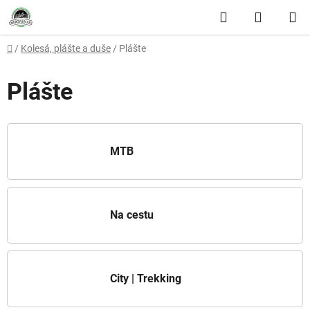
Prejsť na obsah
Hľadať
NÁKUP
Domov
/
Kolesá, plášte a duše
/
Plášte
Plášte
MTB
Na cestu
City | Trekking