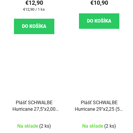
€12,90
€10,90
Jednotková cena:
€12,90 / 1 ks
DO KOŠÍKA
DO KOŠÍKA
Plášť SCHWALBE
Plášť SCHWALBE
Hurricane 27,5"x2,00
Hurricane 29"x2,25 (57-
(50-584) 67TPI 830g DD
622)
GREENGUARD
Na sklade
(2 ks)
Na sklade
(2 ks)