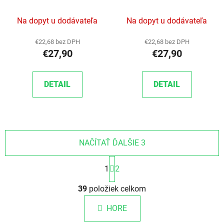
(54-622) 67TPI
(57-622) 67TPI
Na dopyt u dodávateľa
Na dopyt u dodávateľa
€22,68 bez DPH
€22,68 bez DPH
€27,90
€27,90
DETAIL
DETAIL
NAČÍTAŤ ĎALŠIE 3
Stránkovanie
1
2
Ovládacie prvky výpisu
39
položiek celkom
HORE