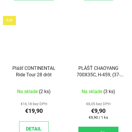
TIP
Plášť CONTINENTAL
PLÁŠŤ CHAOYANG
Ride Tour 28 drôt
700X35C, H-459, (37-
622) - 610G
Na sklade
(2 ks)
Na sklade
(3 ks)
€16,18 bez DPH
€8,05 bez DPH
€19,90
€9,90
Jednotková cena:
€9,90 / 1 ks
DETAIL