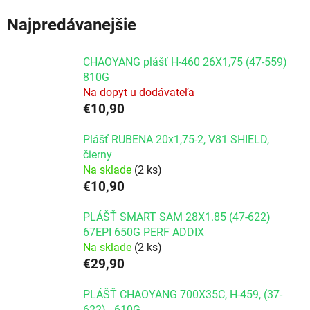
Najpredávanejšie
CHAOYANG plášť H-460 26X1,75 (47-559)
810G
Na dopyt u dodávateľa
€10,90
Plášť RUBENA 20x1,75-2, V81 SHIELD,
čierny
Na sklade
(2 ks)
€10,90
PLÁŠŤ SMART SAM 28X1.85 (47-622)
67EPI 650G PERF ADDIX
Na sklade
(2 ks)
€29,90
PLÁŠŤ CHAOYANG 700X35C, H-459, (37-
622) - 610G