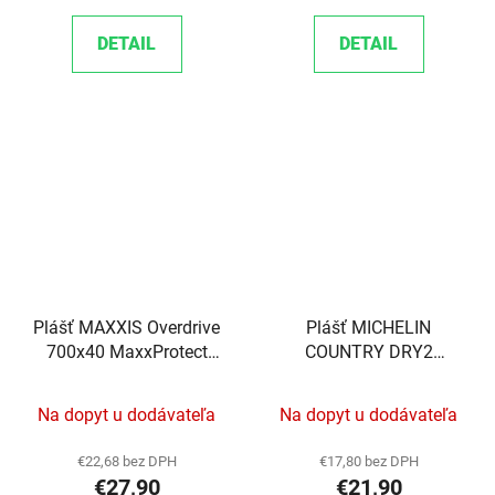
DETAIL
DETAIL
Plášť MAXXIS Overdrive
Plášť MICHELIN
700x40 MaxxProtect
COUNTRY DRY2
27TPI
26"x2.00 (52-559) 30TPI
Na dopyt u dodávateľa
Na dopyt u dodávateľa
€22,68 bez DPH
€17,80 bez DPH
€27,90
€21,90