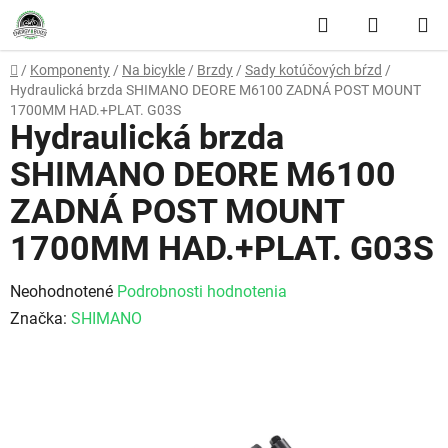
Prejsť na obsah
Hľadať
NÁKUP
Domov
/
Komponenty
/
Na bicykle
/
Brzdy
/
Sady kotúčových bŕzd
/
Hydraulická brzda SHIMANO DEORE M6100 ZADNÁ POST MOUNT
1700MM HAD.+PLAT. G03S
Hydraulická brzda
SHIMANO DEORE M6100
ZADNÁ POST MOUNT
1700MM HAD.+PLAT. G03S
Priemerné hodnotenie produktu je 0,0 z 5 hviezdičiek.
Neohodnotené
Podrobnosti hodnotenia
Značka:
SHIMANO