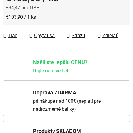
€84,47 bez DPH
Jednotková cena:
€103,90 / 1 ks
Tlač
Opýtať sa
Strážiť
Zdieľať
Našli ste lepšiu CENU?
Dajte nám vedieť!
Doprava ZDARMA
pri nákupe nad 100€ (neplatí pre
nadrozmerné balíky)
Produkty SKLADOM