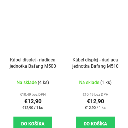
Kábel displej - riadiaca
Kábel displej - riadiaca
jednotka Bafang M500
jednotka Bafang M510
Na sklade
(4 ks)
Na sklade
(1 ks)
€10,49 bez DPH
€10,49 bez DPH
€12,90
€12,90
Jednotková cena:
Jednotková cena:
€12,90 / 1 ks
€12,90 / 1 ks
DO KOŠÍKA
DO KOŠÍKA