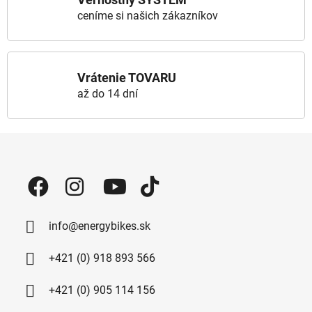
ceníme si našich zákazníkov
Vrátenie TOVARU
až do 14 dní
Zápätie
info@energybikes.sk
+421 (0) 918 893 566
+421 (0) 905 114 156