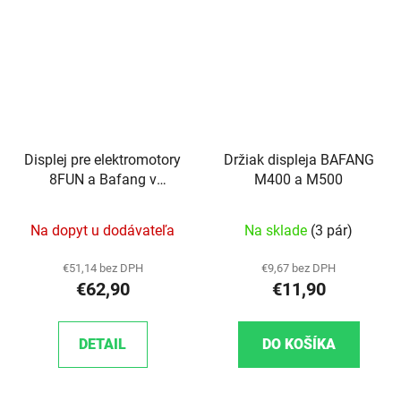
Displej pre elektromotory
Držiak displeja BAFANG
8FUN a Bafang v
M400 a M500
zadnom kolese pre rady
1.4, 1.5 a 1.6
Na dopyt u dodávateľa
Na sklade
(3 pár)
€51,14 bez DPH
€9,67 bez DPH
€62,90
€11,90
DETAIL
DO KOŠÍKA