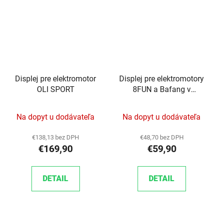
Displej pre elektromotor
Displej pre elektromotory
OLI SPORT
8FUN a Bafang v
zadnom kolese pre rady
1.2, 1.3, 1.7 a 1.8
Na dopyt u dodávateľa
Na dopyt u dodávateľa
€138,13 bez DPH
€48,70 bez DPH
€169,90
€59,90
DETAIL
DETAIL