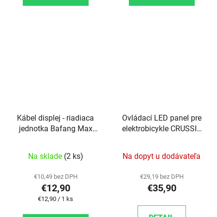
Kábel displej - riadiaca
Ovládací LED panel pre
jednotka Bafang Max
elektrobicykle CRUSSIS
drive (M400)
e.City a e.Country
Na sklade
(2 ks)
Na dopyt u dodávateľa
€10,49 bez DPH
€29,19 bez DPH
€12,90
€35,90
Jednotková cena:
€12,90 / 1 ks