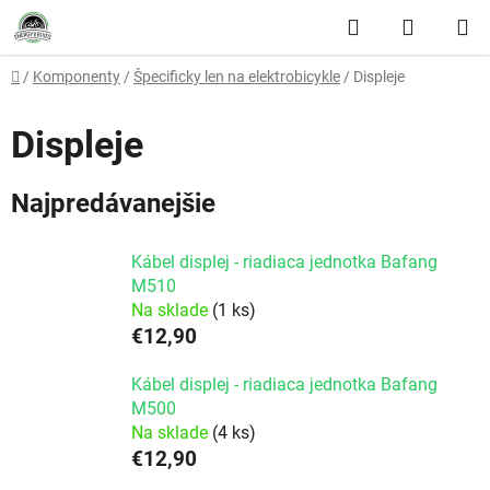
Prejsť na obsah
Hľadať
NÁKUP
Domov
/
Komponenty
/
Špecificky len na elektrobicykle
/
Displeje
Displeje
Najpredávanejšie
Kábel displej - riadiaca jednotka Bafang
M510
Na sklade
(1 ks)
€12,90
Kábel displej - riadiaca jednotka Bafang
M500
Na sklade
(4 ks)
€12,90