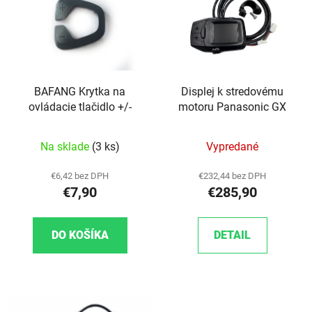
BAFANG Krytka na
Displej k stredovému
ovládacie tlačidlo +/-
motoru Panasonic GX
Na sklade
(3 ks)
Vypredané
€6,42 bez DPH
€232,44 bez DPH
€7,90
€285,90
DO KOŠÍKA
DETAIL