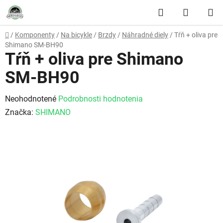
Prejsť na obsah
Hľadať
NÁKUP
Domov
/
Komponenty
/
Na bicykle
/
Brzdy
/
Náhradné diely
/
Tŕň + oliva pre
Shimano SM-BH90
Tŕň + oliva pre Shimano
SM-BH90
Priemerné hodnotenie produktu je 0,0 z 5 hviezdičiek.
Neohodnotené
Podrobnosti hodnotenia
Značka:
SHIMANO