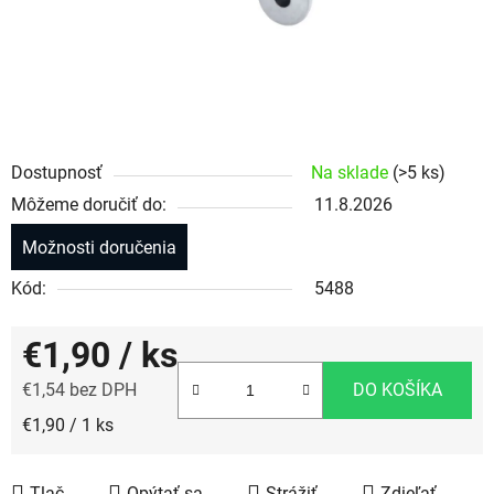
Dostupnosť
Na sklade
(>5 ks)
Môžeme doručiť do:
11.8.2026
Možnosti doručenia
Kód:
5488
€1,90
/ ks
€1,54 bez DPH
DO KOŠÍKA
Jednotková cena:
€1,90 / 1 ks
Tlač
Opýtať sa
Strážiť
Zdieľať