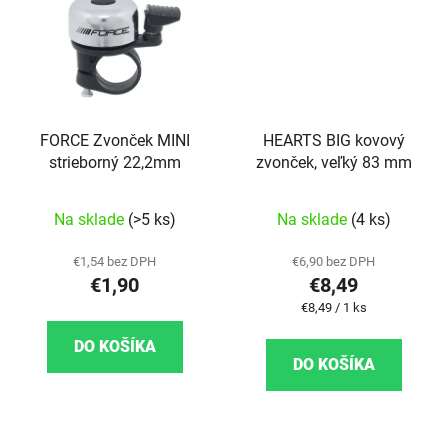
FORCE Zvonček MINI
HEARTS BIG kovový
strieborný 22,2mm
zvonček, veľký 83 mm
Na sklade
(>5 ks)
Na sklade
(4 ks)
€1,54 bez DPH
€6,90 bez DPH
€1,90
€8,49
Jednotková cena:
€8,49 / 1 ks
DO KOŠÍKA
DO KOŠÍKA