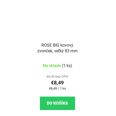
ROSE BIG kovový
zvonček, veľký 83 mm
Na sklade
(1 ks)
€6,90 bez DPH
€8,49
Jednotková cena:
€8,49 / 1 ks
DO KOŠÍKA