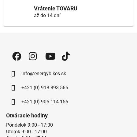
Vrátenie TOVARU
až do 14 dní
Zápätie
info@energybikes.sk
+421 (0) 918 893 566
+421 (0) 905 114 156
Otváracie hodiny
Pondelok 9:00 - 17:00
Utorok 9:00 - 17:00