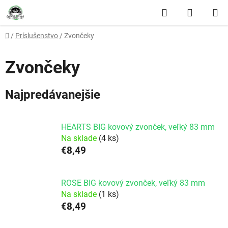
Prejsť na obsah
Hľadať
NÁKUP
Domov
/
Príslušenstvo
/
Zvončeky
Zvončeky
Najpredávanejšie
HEARTS BIG kovový zvonček, veľký 83 mm
Na sklade
(4 ks)
€8,49
ROSE BIG kovový zvonček, veľký 83 mm
Na sklade
(1 ks)
€8,49