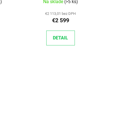
s)
Na sklade
(>5 ks)
€2 113,01 bez DPH
€2 599
DETAIL
acie prvky výpisu