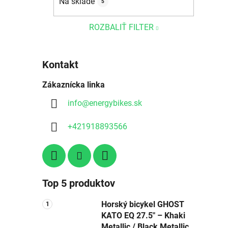
Na sklade
5
ROZBALIŤ FILTER
Kontakt
Zákaznícka linka
info
@
energybikes.sk
+421918893566
Top 5 produktov
Horský bicykel GHOST
KATO EQ 27.5″ – Khaki
Metallic / Black Metallic