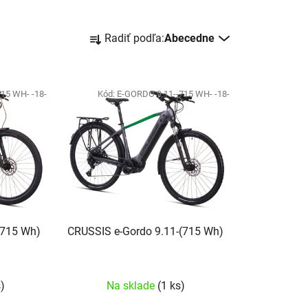
Radenie produktov
Radiť podľa:
Abecedne
15 WH- -18-
Kód:
E-GORDO 9.11--715 WH- -18-
(715 Wh)
CRUSSIS e-Gordo 9.11-(715 Wh)
s)
Na sklade
(1 ks)