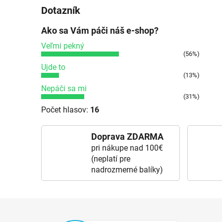
Dotazník
Ako sa Vám páči náš e-shop?
Veľmi pekný
(56%)
Ujde to
(13%)
Nepáči sa mi
(31%)
Počet hlasov:
16
Doprava ZDARMA
pri nákupe nad 100€
(neplatí pre
nadrozmerné balíky)
Zápätie