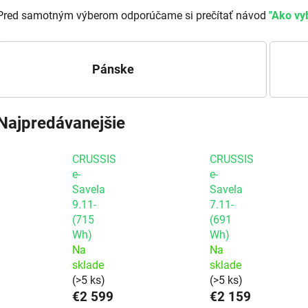
Pred samotným výberom odporúčame si prečítať návod
"Ako vy
Pánske
Najpredávanejšie
CRUSSIS
CRUSSIS
e-
e-
Savela
Savela
9.11-
7.11-
(715
(691
Wh)
Wh)
Na
Na
sklade
sklade
(>5 ks)
(>5 ks)
€2 599
€2 159