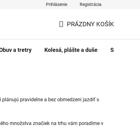
Prihlásenie
Registrácia
PRÁZDNY KOŠÍK
NÁKUPNÝ KOŠÍK
Obuv a tretry
Kolesá, plášte a duše
Servis a úd
rí plánujú pravidelne a bez obmedzení jazdiť s
oľkého množstva značiek na trhu vám poradíme v