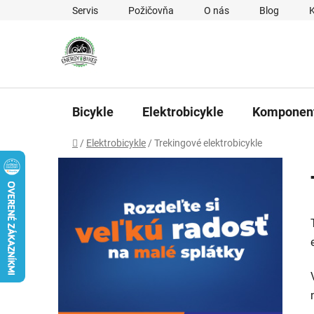
Prejsť na obsah
Servis
Požičovňa
O nás
Blog
Bicykle
Elektrobicykle
Komponen
Domov
/
Elektrobicykle
/
Trekingové elektrobicykle
Bočný panel