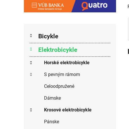
Kategórie
Preskočiť kategórie
Bicykle
Elektrobicykle
Horské elektrobicykle
S pevným rámom
Celoodpružené
Dámske
Krosové elektrobicykle
Pánske