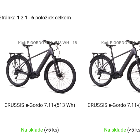
Stránka
1
z
1
-
6
položiek celkom
Výpis produktov
Kód:
E-GORDO 7.11--513 WH- -18-
Kód:
E-GORDO 7.11--7
CRUSSIS e-Gordo 7.11-(513 Wh)
CRUSSIS e-Gordo 7.11-
Na sklade
(>5 ks)
Na sklade
(>5 k