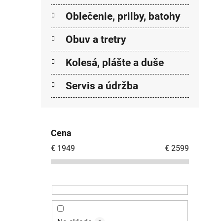
Oblečenie, prilby, batohy
Obuv a tretry
Kolesá, plášte a duše
Servis a údržba
Cena
€
1949
€
2599