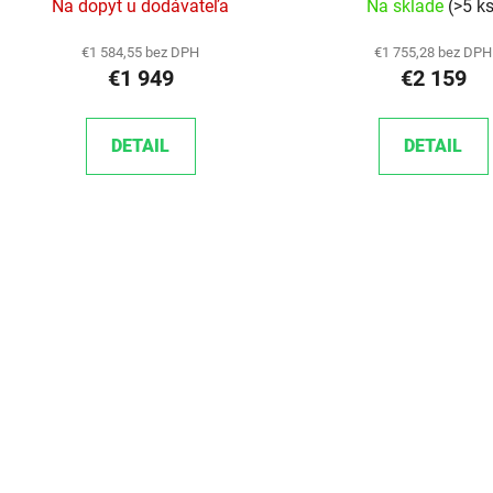
Na dopyt u dodávateľa
Na sklade
(>5 k
€1 584,55 bez DPH
€1 755,28 bez DPH
€1 949
€2 159
DETAIL
DETAIL
Ovlád