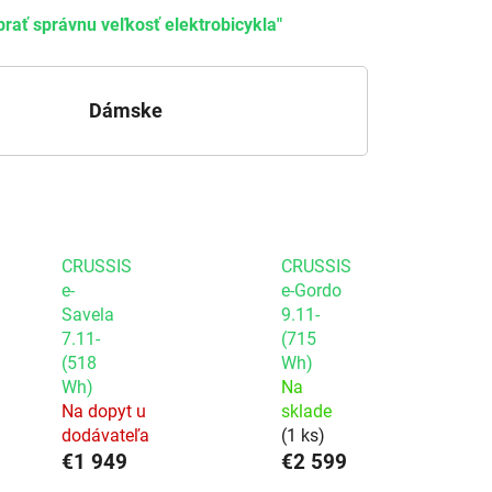
brať správnu veľkosť elektrobicykla"
Dámske
CRUSSIS
CRUSSIS
e-
e-Gordo
Savela
9.11-
7.11-
(715
(518
Wh)
Wh)
Na
Na dopyt u
sklade
dodávateľa
(1 ks)
€1 949
€2 599