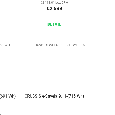
€2 113,01 bez DPH
€2 599
DETAIL
691 WH- -16-
Kód:
E-SAVELA 9.11--715 WH- -16-
-(691 Wh)
CRUSSIS e-Savela 9.11-(715 Wh)