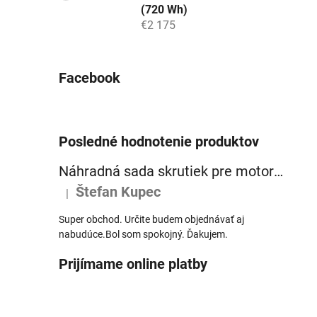
(720 Wh)
€2 175
Facebook
Posledné hodnotenie produktov
Náhradná sada skrutiek pre motor Panasonic GX Ultimate a Power Plus (6ks)
Štefan Kupec
|
Hodnotenie produktu je 5 z 5 hviezdičiek.
Super obchod. Určite budem objednávať aj
nabudúce.Bol som spokojný. Ďakujem.
Prijímame online platby