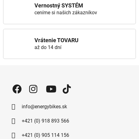
Vernostný SYSTÉM
ceníme si našich zákazníkov
Vrátenie TOVARU
až do 14 dní
Zápätie
info@energybikes.sk
+421 (0) 918 893 566
+421 (0) 905 114 156