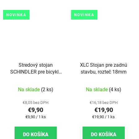
NOVINKA
NOVINKA
Stredový stojan
XLC Stojan pre zadnú
SCHINDLER pre bicykle
stavbu, rozteč 18mm
26"-29"
Na sklade
(2 ks)
Na sklade
(4 ks)
€8,05 bez DPH
€16,18 bez DPH
€9,90
€19,90
Jednotková cena:
Jednotková cena:
€9,90 / 1 ks
€19,90 / 1 ks
DO KOŠÍKA
DO KOŠÍKA