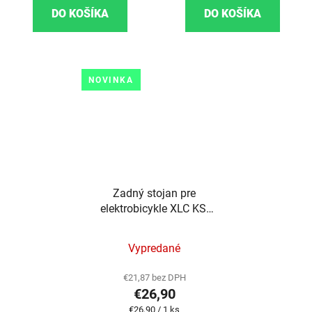
DO KOŠÍKA
DO KOŠÍKA
NOVINKA
Zadný stojan pre
elektrobicykle XLC KS-
C09 24-29" 40mm
Vypredané
€21,87 bez DPH
€26,90
Jednotková cena:
€26,90 / 1 ks