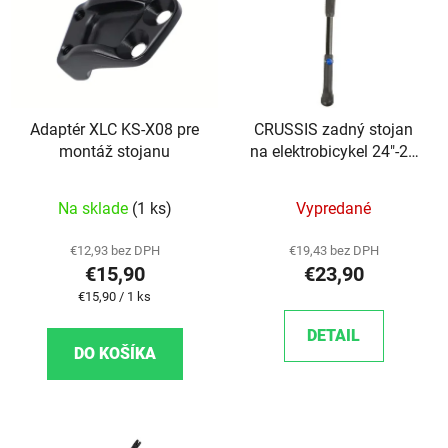
Adaptér XLC KS-X08 pre
CRUSSIS zadný stojan
montáž stojanu
na elektrobicykel 24"-29
"nastaviteľný, čierny
Na sklade
(1 ks)
Vypredané
€12,93 bez DPH
€19,43 bez DPH
€15,90
€23,90
Jednotková cena:
€15,90 / 1 ks
DETAIL
DO KOŠÍKA