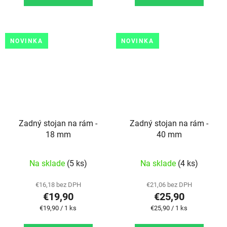
NOVINKA
NOVINKA
Zadný stojan na rám -
Zadný stojan na rám -
18 mm
40 mm
Na sklade
(5 ks)
Na sklade
(4 ks)
€16,18 bez DPH
€21,06 bez DPH
€19,90
€25,90
Jednotková cena:
Jednotková cena:
€19,90 / 1 ks
€25,90 / 1 ks