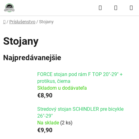
Prejsť na obsah
Hľadať
NÁKUP
Domov
/
Príslušenstvo
/
Stojany
Stojany
Najpredávanejšie
FORCE stojan pod rám F TOP 20"-29" +
protikus, čierna
Skladom u dodávateľa
€8,90
Stredový stojan SCHINDLER pre bicykle
26"-29"
Na sklade
(2 ks)
€9,90