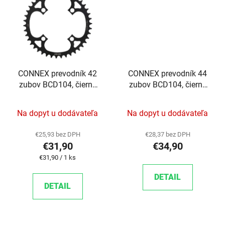
CONNEX prevodník 42
CONNEX prevodník 44
zubov BCD104, čierny
zubov BCD104, čierny
pre eBIKE
pre eBIKE
Na dopyt u dodávateľa
Na dopyt u dodávateľa
€25,93 bez DPH
€28,37 bez DPH
€31,90
€34,90
Jednotková cena:
€31,90 / 1 ks
DETAIL
DETAIL