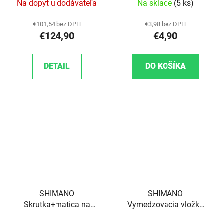
Na dopyt u dodávateľa
Na sklade
(5 ks)
€101,54 bez DPH
€3,98 bez DPH
€124,90
€4,90
DETAIL
DO KOŠÍKA
SHIMANO
SHIMANO
Skrutka+matica na
Vymedzovacia vložka
prevodník M8x8,5
ľavej kľuky Hollowtech II