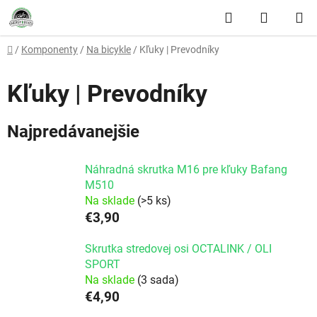
Prejsť na obsah
Hľadať
NÁKUP
Domov
/
Komponenty
/
Na bicykle
/
Kľuky | Prevodníky
Kľuky | Prevodníky
Najpredávanejšie
Náhradná skrutka M16 pre kľuky Bafang
M510
Na sklade
(>5 ks)
€3,90
Skrutka stredovej osi OCTALINK / OLI
SPORT
Na sklade
(3 sada)
€4,90