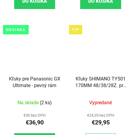
DO KOŠÍKA
DO KOŠÍKA
NOVINKA
TIP
Kľuky pre Panasonic GX
Kľuky SHIMANO TY501
Ultimate - pevný rám
170MM 48/38/28Z. pre
6/7/8 kazety, na
štvorhran
Na sklade
(2 ks)
Vypredané
€30 bez DPH
€24,35 bez DPH
€36,90
€29,95