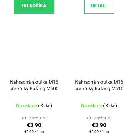
DO KOŠÍKA
DETAIL
Náhradná skrutka M15
Náhradná skrutka M16
pre kľuky Bafang M500
pre kľuky Bafang M510
Priemerné hodnotenie produktu je 5,0 z 5 hviezd
Na sklade
(>5 ks)
Na sklade
(>5 ks)
€3,17 bez DPH
€3,17 bez DPH
€3,90
€3,90
Jednotková cena:
Jednotková cena:
€3,90 / 1 ks
€3,90 / 1 ks