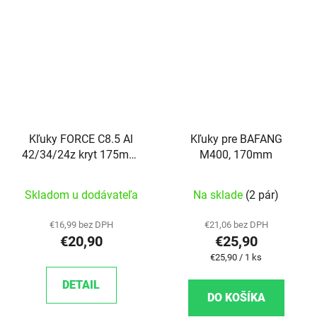
Kľuky FORCE C8.5 Al
Kľuky pre BAFANG
42/34/24z kryt 175mm,
M400, 170mm
čierne
Skladom u dodávateľa
Na sklade
(2 pár)
€16,99 bez DPH
€21,06 bez DPH
€20,90
€25,90
Jednotková cena:
€25,90 / 1 ks
DETAIL
DO KOŠÍKA