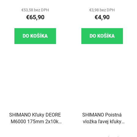
€53,58 bez DPH
€3,98 bez DPH
€65,90
€4,90
DO KOŠÍKA
DO KOŠÍKA
SHIMANO Kľuky DEORE
SHIMANO Poistná
M6000 175mm 2x10k,
vložka ľavej kľuky
38/28z, Hollowtech II
Hollowtech II/Peice