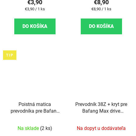
€3,90
€8,90
Jednotková cena:
Jednotková cena:
€3,90 / 1 ks
€8,90 / 1 ks
DO KOŠÍKA
DO KOŠÍKA
TIP
Poistná matica
Prevodník 38Z + kryt pre
prevodníka pre Bafang
Bafang Max drive
M500
(M400)
Na sklade
(2 ks)
Na dopyt u dodávateľa