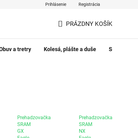
Prihlásenie
Registrácia
PRÁZDNY KOŠÍK
NÁKUPNÝ KOŠÍK
Obuv a tretry
Kolesá, plášte a duše
Servis a úd
Prehadzovačka
Prehadzovačka
SRAM
SRAM
GX
NX
Eagle,
Eagle,