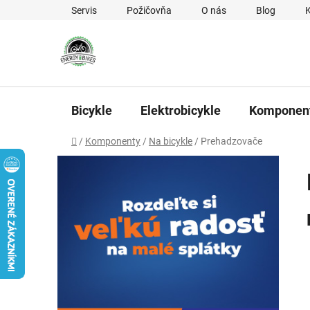
Prejsť na obsah
Servis
Požičovňa
O nás
Blog
Bicykle
Elektrobicykle
Komponen
Domov
/
Komponenty
/
Na bicykle
/
Prehadzovače
Bočný panel