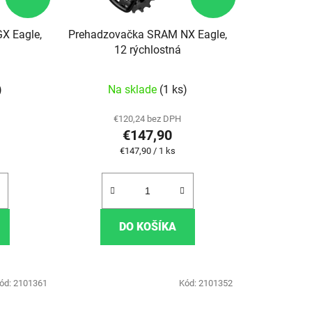
X Eagle,
Prehadzovačka SRAM NX Eagle,
12 rýchlostná
)
Na sklade
(1 ks)
€120,24 bez DPH
€147,90
:
Jednotková cena:
€147,90 / 1 ks
DO KOŠÍKA
ód:
2101361
Kód:
2101352