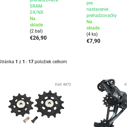
pre
SRAM
nastavenie
SX/NX
prehadzovačky
Na
Na
sklade
sklade
(2 bal)
(4 ks)
€26,90
€7,90
Stránka
1
z
1
-
17
položiek celkom
Výpis produktov
Kód:
4873
K