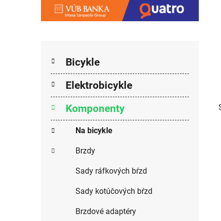
Kategórie
Preskočiť kategórie
Bicykle
Elektrobicykle
Komponenty
Na bicykle
Brzdy
Sady ráfkových bŕzd
Sady kotúčových bŕzd
Brzdové adaptéry