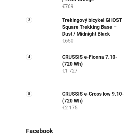
€769
Trekingový bicykel GHOST
Square Trekking Base –
Dust / Midnight Black
€650
CRUSSIS e-Fionna 7.10-
(720 Wh)
€1 727
CRUSSIS e-Cross low 9.10-
(720 Wh)
€2 175
Facebook