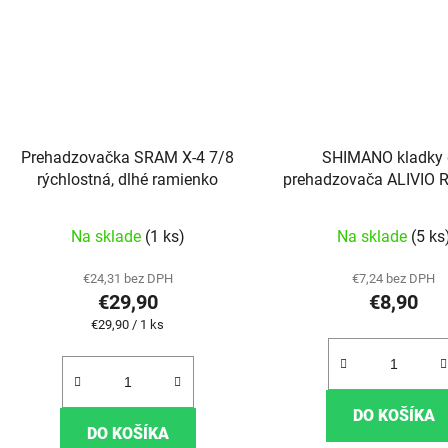
Prehadzovačka SRAM X-4 7/8
SHIMANO kladky
rýchlostná, dlhé ramienko
prehadzovača ALIVIO 
7/8 rýchlostný
Na sklade
(1 ks)
Na sklade
(5 ks
€24,31 bez DPH
€7,24 bez DPH
€29,90
€8,90
Jednotková cena:
€29,90 / 1 ks
DO KOŠÍKA
DO KOŠÍKA