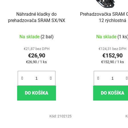
Náhradné kladky do
Prehadzovačka SRAM G
prehadzovača SRAM SX/NX
12 rýchlostná
Na sklade
(2 bal)
Na sklade
(1 ks
€21,87 bez DPH
€124,31 bez DPH
€26,90
€152,90
Jednotková cena:
Jednotková cena
€26,90 / 1 ks
€152,90 / 1 ks
DO KOŠÍKA
DO KOŠÍKA
Kód:
2102125
K