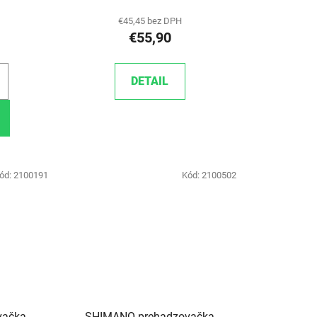
€45,45 bez DPH
€55,90
DETAIL
ód:
2100191
Kód:
2100502
vačka
SHIMANO prehadzovačka