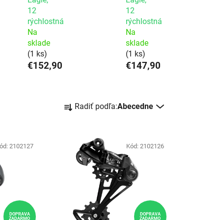
12
12
rýchlostná
rýchlostná
Na
Na
sklade
sklade
(1 ks)
(1 ks)
€152,90
€147,90
Radenie produktov
Radiť podľa:
Abecedne
ód:
2102127
Kód:
2102126
DOPRAVA
DOPRAVA
ZADARMO
ZADARMO