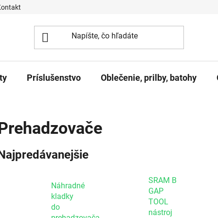
Kontakt
ty
Príslušenstvo
Oblečenie, prilby, batohy
Prehadzovače
Najpredávanejšie
SRAM B
Náhradné
GAP
kladky
TOOL
do
nástroj
prehadzovača