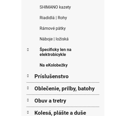
SHIMANO kazety
Riadidlá | Rohy
Rámové pätky
Náboje | ložiská
Špecificky len na
elektrobicykle
Na eKolobežky
Príslušenstvo
Oblečenie, prilby, batohy
Obuv a tretry
Kolesá, plášte a duše