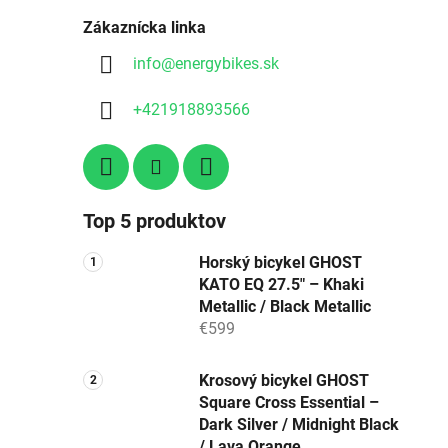
Zákaznícka linka
info
@
energybikes.sk
+421918893566
Top 5 produktov
Horský bicykel GHOST
KATO EQ 27.5″ – Khaki
Metallic / Black Metallic
€599
Krosový bicykel GHOST
Square Cross Essential –
Dark Silver / Midnight Black
/ Lava Orange