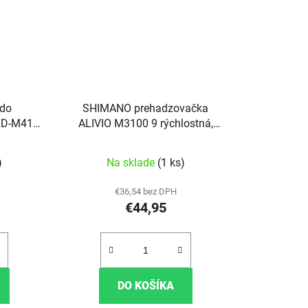
 do
SHIMANO prehadzovačka
RD-M410
ALIVIO M3100 9 rýchlostná,
super dlhé ramienko
)
Na sklade
(1 ks)
€36,54 bez DPH
€44,95
DO KOŠÍKA