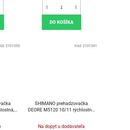
DO KOŠÍKA
ód:
2101355
Kód:
2101341
vačka
SHIMANO prehadzovačka
lostná,
DEORE M5120 10/11 rýchlostná,
nko
super dlhé ramienko
)
Na dopyt u dodávateľa