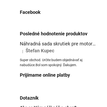
Facebook
Posledné hodnotenie produktov
Náhradná sada skrutiek pre motor Panasonic GX Ultimate a Power Plus (6ks)
Štefan Kupec
|
Hodnotenie produktu je 5 z 5 hviezdičiek.
Super obchod. Určite budem objednávať aj
nabudúce.Bol som spokojný. Ďakujem.
Prijímame online platby
Dotazník