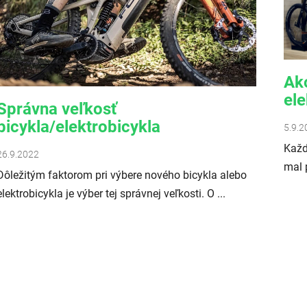
Ak
ele
Správna veľkosť
bicykla/elektrobicykla
5.9.2
Každ
26.9.2022
mal 
Dôležitým faktorom pri výbere nového bicykla alebo
elektrobicykla je výber tej správnej veľkosti. O ...