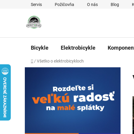
Prejsť na obsah
Servis
Požičovňa
O nás
Blog
Bicykle
Elektrobicykle
Komponen
Domov
/
Všetko o elektrobicykloch
Bočný panel