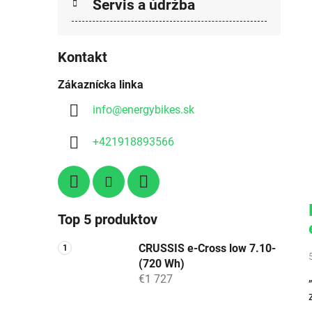
Servis a údržba
Kontakt
Zákaznícka linka
info
@
energybikes.sk
+421918893566
Top 5 produktov
CRUSSIS e-Cross low 7.10-
(720 Wh)
€1 727