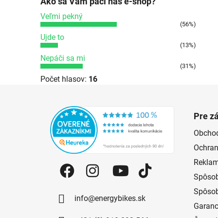
Ako sa Vám páči náš e-shop?
Veľmi pekný
(56%)
Ujde to
(13%)
Nepáči sa mi
(31%)
Počet hlasov:
16
Zápätie
Pre z
Obcho
Ochran
Reklam
Spôsob
Spôsob
info@energybikes.sk
Garanc