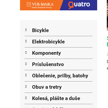
Kategórie
Preskočiť kategórie
Bicykle
Elektrobicykle
Komponenty
Príslušenstvo
Oblečenie, prilby, batohy
Obuv a tretry
Kolesá, plášte a duše