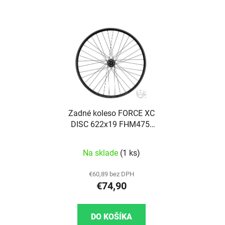
Zadné koleso FORCE XC
DISC 622x19 FHM475-
6d 36d
Na sklade
(1 ks)
€60,89 bez DPH
€74,90
DO KOŠÍKA