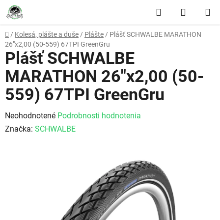
Prejsť na obsah
Hľadať
NÁKUP
Domov
/
Kolesá, plášte a duše
/
Plášte
/
Plášť SCHWALBE MARATHON
26"x2,00 (50-559) 67TPI GreenGru
Plášť SCHWALBE
MARATHON 26"x2,00 (50-
559) 67TPI GreenGru
Priemerné hodnotenie produktu je 0,0 z 5 hviezdičiek.
Neohodnotené
Podrobnosti hodnotenia
Značka:
SCHWALBE