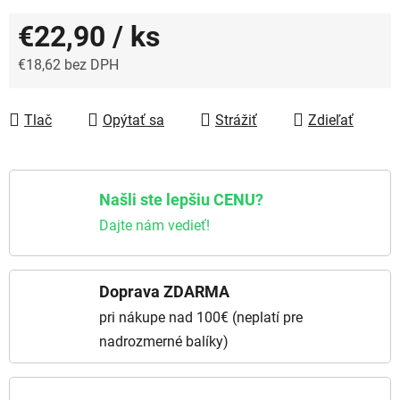
€22,90
/ ks
€18,62 bez DPH
Jednotková cena:
Tlač
Opýtať sa
Strážiť
Zdieľať
Našli ste lepšiu CENU?
Dajte nám vedieť!
Doprava ZDARMA
pri nákupe nad 100€ (neplatí pre
nadrozmerné balíky)