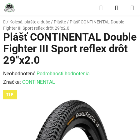
Prejsť na obsah
Hľadať
NÁKUP
Domov
/
Kolesá, plášte a duše
/
Plášte
/
Plášť CONTINENTAL Double
Fighter III Sport reflex drôt 29"x2.0
Plášť CONTINENTAL Double
Fighter III Sport reflex drôt
29"x2.0
Priemerné hodnotenie produktu je 0,0 z 5 hviezdičiek.
Neohodnotené
Podrobnosti hodnotenia
Značka:
CONTINENTAL
TIP