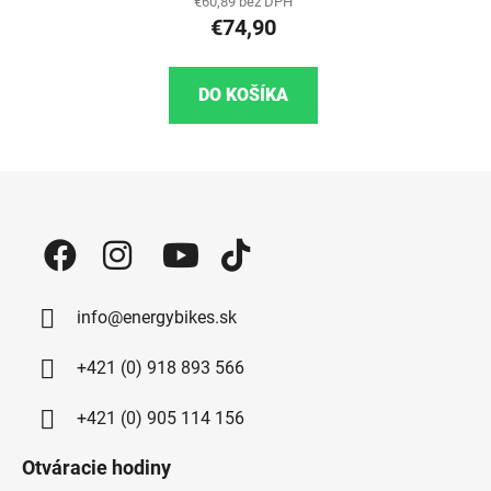
€60,89 bez DPH
€74,90
DO KOŠÍKA
Zápätie
info@energybikes.sk
+421 (0) 918 893 566
+421 (0) 905 114 156
Otváracie hodiny