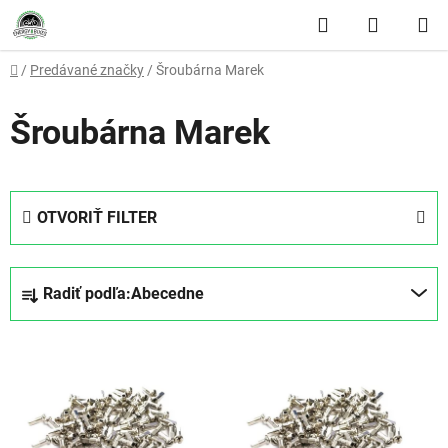
Prejsť na obsah
Hľadať
NÁKUP
Domov
/
Predávané značky
/
Šroubárna Marek
Šroubárna Marek
OTVORIŤ FILTER
Radenie produktov
Radiť podľa:
Abecedne
Výpis produktov