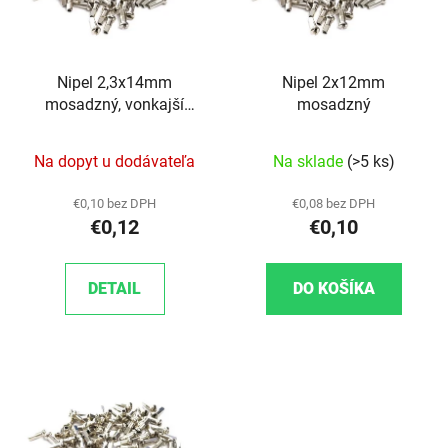
Nipel 2,3x14mm
Nipel 2x12mm
mosadzný, vonkajší
mosadzný
priemer 4mm
Na dopyt u dodávateľa
Na sklade
(>5 ks)
€0,10 bez DPH
€0,08 bez DPH
€0,12
€0,10
DETAIL
DO KOŠÍKA