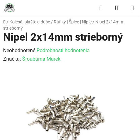
Prejsť na obsah
Hľadať
NÁKUP
Domov
/
Kolesá, plášte a duše
/
Ráfiky | Špice | Niple
/
Nipel 2x14mm
strieborný
Nipel 2x14mm strieborný
Priemerné hodnotenie produktu je 0,0 z 5 hviezdičiek.
Neohodnotené
Podrobnosti hodnotenia
Značka:
Šroubárna Marek