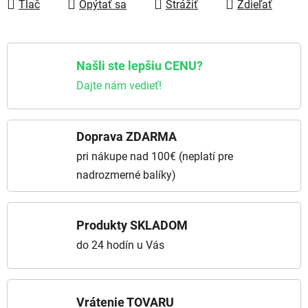
Tlač
Opýtať sa
Strážiť
Zdieľať
Našli ste lepšiu CENU?
Dajte nám vedieť!
Doprava ZDARMA
pri nákupe nad 100€ (neplatí pre
nadrozmerné balíky)
Produkty SKLADOM
do 24 hodín u Vás
Vrátenie TOVARU