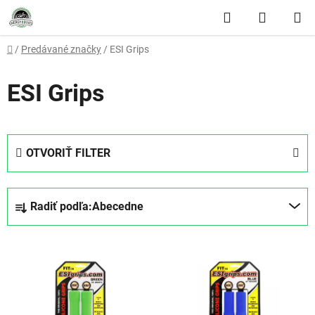
Prejsť na obsah
Hľadať
NÁKUP
Domov
/
Predávané značky
/
ESI Grips
ESI Grips
OTVORIŤ FILTER
Radenie produktov
Radiť podľa:
Abecedne
Výpis produktov