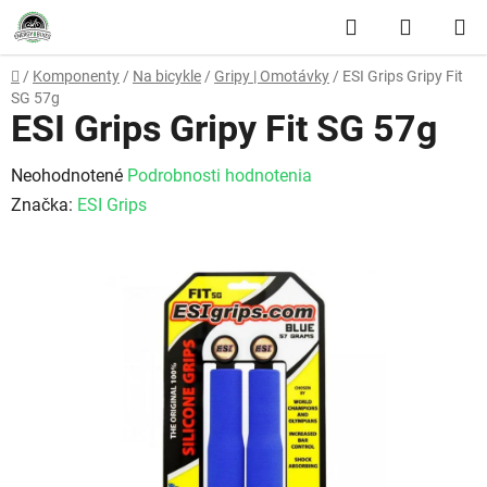
Prejsť na obsah
Hľadať
NÁKUP
Domov
/
Komponenty
/
Na bicykle
/
Gripy | Omotávky
/
ESI Grips Gripy Fit
SG 57g
ESI Grips Gripy Fit SG 57g
Priemerné hodnotenie produktu je 0,0 z 5 hviezdičiek.
Neohodnotené
Podrobnosti hodnotenia
Značka:
ESI Grips