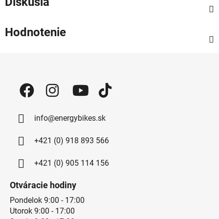
Diskusia
Hodnotenie
Zápätie
info@energybikes.sk
+421 (0) 918 893 566
+421 (0) 905 114 156
Otváracie hodiny
Pondelok 9:00 - 17:00
Utorok 9:00 - 17:00