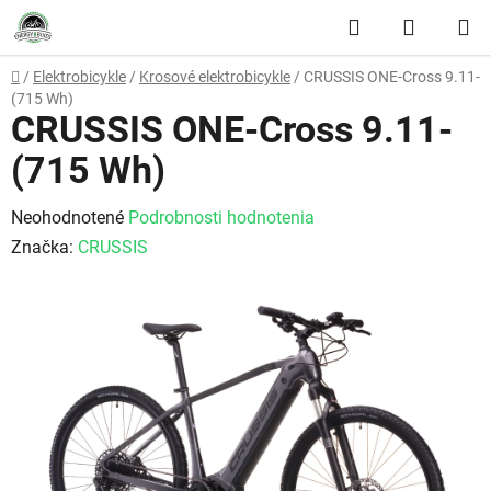
Prejsť na obsah
Hľadať
NÁKUP
Domov
/
Elektrobicykle
/
Krosové elektrobicykle
/
CRUSSIS ONE-Cross 9.11-
(715 Wh)
CRUSSIS ONE-Cross 9.11-
(715 Wh)
Priemerné hodnotenie produktu je 0,0 z 5 hviezdičiek.
Neohodnotené
Podrobnosti hodnotenia
Značka:
CRUSSIS