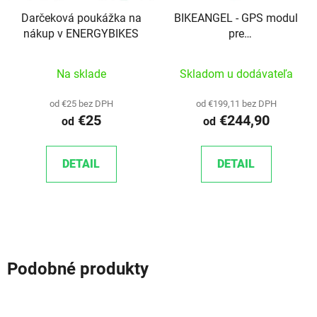
Darčeková poukážka na
BIKEANGEL - GPS modul
nákup v ENERGYBIKES
pre
bicykel/elektrobicykel
Na sklade
Skladom u dodávateľa
od €25 bez DPH
od €199,11 bez DPH
€25
€244,90
od
od
DETAIL
DETAIL
Podobné produkty