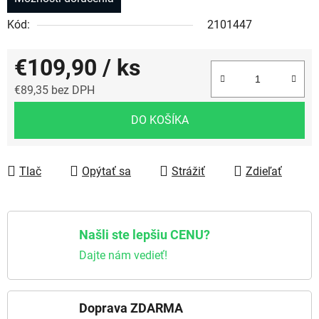
Kód:
2101447
€109,90
/ ks
€89,35 bez DPH
Jednotková cena:
DO KOŠÍKA
Tlač
Opýtať sa
Strážiť
Zdieľať
Našli ste lepšiu CENU?
Dajte nám vedieť!
Doprava ZDARMA