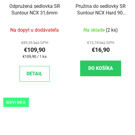
Odpružená sedlovka SR
Pružina do sedlovky SR
Suntour NCX 31,6mm
Suntour NCX Hard 90-
120kg
Na dopyt u dodávateľa
Na sklade
(2 ks)
€89,35 bez DPH
€13,74 bez DPH
€109,90
€16,90
Jednotková cena:
€109,90 / 1 ks
DO KOŠÍKA
DETAIL
NOVINKA