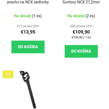
prachu na NCX sedlovky
Suntour NCX 27,2mm
Priemerné hodnot
Na sklade
(1 ks)
Na sklade
(2 ks)
€11,34 bez DPH
€89,35 bez DPH
€13,95
€109,90
Jednotková cena:
€109,90 / 1 ks
DO KOŠÍKA
DO KOŠÍKA
TIP