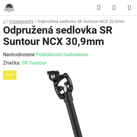
Prejsť na obsah
Hľadať
NÁKUP
Domov
/
Komponenty
/
Odpružená sedlovka SR Suntour NCX 30,9mm
Odpružená sedlovka SR
Suntour NCX 30,9mm
Priemerné hodnotenie produktu je 0,0 z 5 hviezdičiek.
Neohodnotené
Podrobnosti hodnotenia
Značka:
SR Suntour
TIP