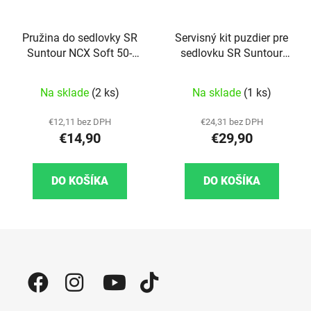
Pružina do sedlovky SR
Servisný kit puzdier pre
Suntour NCX Soft 50-
sedlovku SR Suntour
75kg
NCX
Na sklade
(2 ks)
Na sklade
(1 ks)
€12,11 bez DPH
€24,31 bez DPH
€14,90
€29,90
DO KOŠÍKA
DO KOŠÍKA
Zápätie