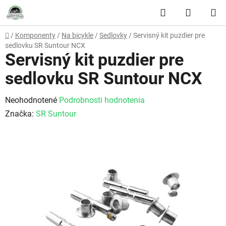
Prejsť na obsah
Hľadať
NÁKUP
Domov
/
Komponenty
/
Na bicykle
/
Sedlovky
/
Servisný kit puzdier pre
sedlovku SR Suntour NCX
Servisný kit puzdier pre
sedlovku SR Suntour NCX
Priemerné hodnotenie produktu je 0,0 z 5 hviezdičiek.
Neohodnotené
Podrobnosti hodnotenia
Značka:
SR Suntour