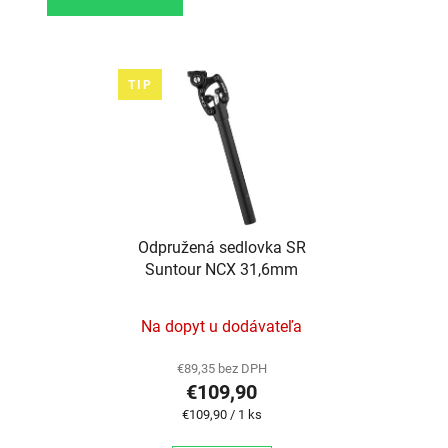
TIP
Odpružená sedlovka SR
Suntour NCX 31,6mm
Na dopyt u dodávateľa
€89,35 bez DPH
€109,90
Jednotková cena:
€109,90 / 1 ks