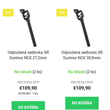
TIP
TIP
Odpružená sedlovka SR
Odpružená sedlovka SR
Suntour NCX 27,2mm
Suntour NCX 30,9mm
Priemerné hodnotenie produktu je 5,0 z 5 hviezd
Na sklade
(2 ks)
Na sklade
(2 ks)
€89,35 bez DPH
€89,35 bez DPH
€109,90
€109,90
Jednotková cena:
€109,90 / 1 ks
DO KOŠÍKA
DO KOŠÍKA