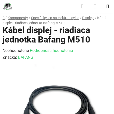
Prejsť na obsah
Hľadať
NÁKUP
Domov
/
Komponenty
/
Špecificky len na elektrobicykle
/
Displeje
/
Kábel
displej - riadiaca jednotka Bafang M510
Kábel displej - riadiaca
jednotka Bafang M510
Priemerné hodnotenie produktu je 0,0 z 5 hviezdičiek.
Neohodnotené
Podrobnosti hodnotenia
Značka:
BAFANG