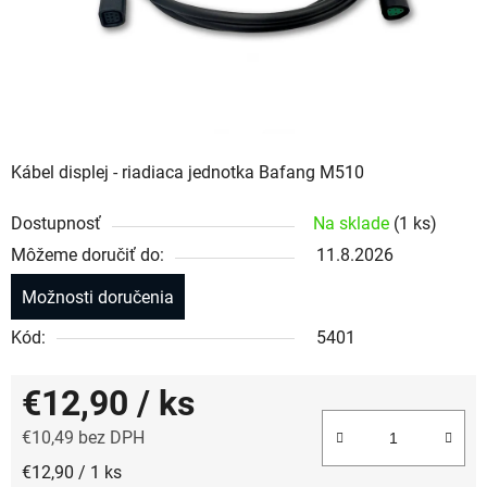
Kábel displej - riadiaca jednotka Bafang M510
Dostupnosť
Na sklade
(1 ks)
Môžeme doručiť do:
11.8.2026
Možnosti doručenia
Kód:
5401
€12,90
/ ks
€10,49 bez DPH
Jednotková cena:
€12,90 / 1 ks