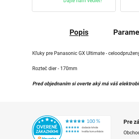
Dajte nám vedieť!
Popis
Parame
Kľuky pre Panasonic GX Ultimate - celoodpružen
Rozteč dier - 170mm
Pred objednaním si overte aký má váš elektrobi
Zápätie
Pre z
Obcho