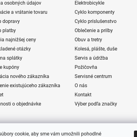
a osobných údajov
Elektrobicykle
ácie a vrátanie tovaru
Cyklo komponenty
 dopravy
Cyklo príslušenstvo
 platby
Oblečenie a prilby
ia najnižšej ceny
Obuv a tretry
kladené otázky
Kolesá, plášte, duše
na splátky
Servis a údržba
e kupóny
Požičovňa
rácia nového zákazníka
Servisné centrum
senie existujúceho zákazníka
O nás
et
Kontakt
nosti o objednávke
Výber podľa značky
úbory cookie, aby sme vám umožnili pohodlné