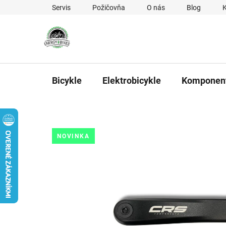
Prejsť na obsah
Servis
Požičovňa
O nás
Blog
Bicykle
Elektrobicykle
Komponen
NOVINKA