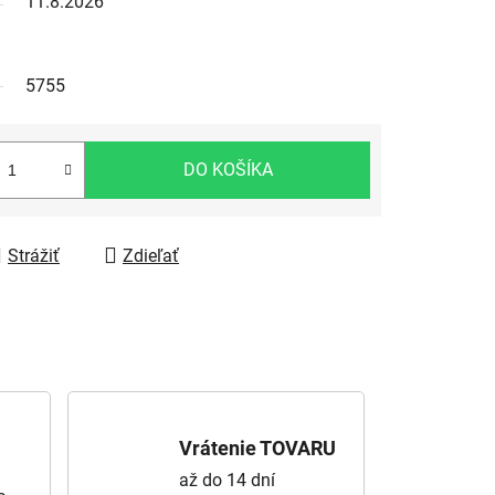
11.8.2026
5755
DO KOŠÍKA
Strážiť
Zdieľať
Vrátenie TOVARU
až do 14 dní