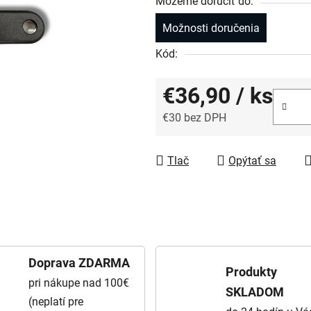
Môžeme doručiť do:
Možnosti doručenia
Kód:
€36,90
/ ks
€30 bez DPH
Jednotková cena:
Tlač
Opýtať sa
Doprava ZDARMA
Produkty
pri nákupe nad 100€
SKLADOM
(neplatí pre