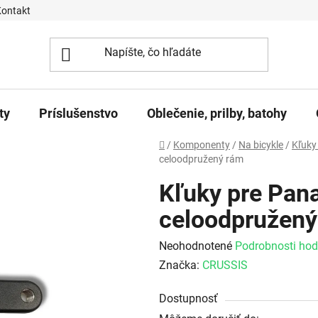
Kontakt
ty
Príslušenstvo
Oblečenie, prilby, batohy
Domov
/
Komponenty
/
Na bicykle
/
Kľuky
celoodpružený rám
Kľuky pre Pana
celoodpružený
Priemerné hodnotenie produktu j
Neohodnotené
Podrobnosti hod
Značka:
CRUSSIS
Dostupnosť