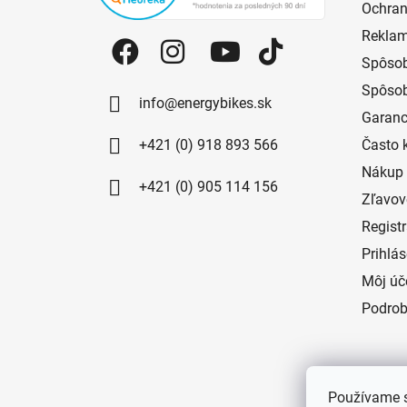
Ochran
Reklam
Spôsob
Spôsob
info@energybikes.sk
Garanc
+421 (0) 918 893 566
Často 
Nákup 
+421 (0) 905 114 156
Zľavov
Regist
Prihlá
Môj úč
Podrob
Používame s