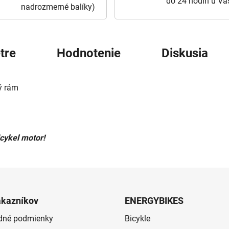
do 24 hodín u Vá
nadrozmerné balíky)
tre
Hodnotenie
Diskusia
ý rám
cykel motor!
ákazníkov
ENERGYBIKES
dné podmienky
Bicykle