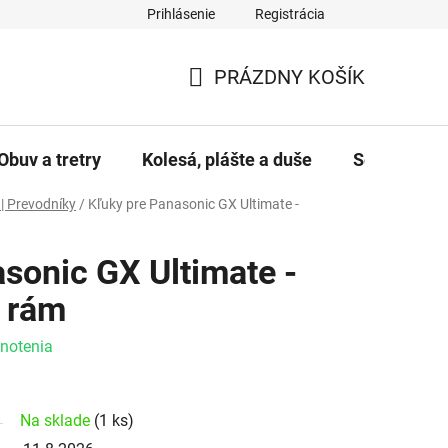
Prihlásenie
Registrácia
PRÁZDNY KOŠÍK
NÁKUPNÝ KOŠÍK
Obuv a tretry
Kolesá, plášte a duše
Servis a úd
 | Prevodníky
/
Kľuky pre Panasonic GX Ultimate -
sonic GX Ultimate -
 rám
e 0,0 z 5 hviezdičiek.
notenia
Na sklade
(1 ks)