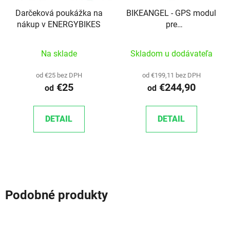
Darčeková poukážka na
BIKEANGEL - GPS modul
nákup v ENERGYBIKES
pre
bicykel/elektrobicykel
Na sklade
Skladom u dodávateľa
od €25 bez DPH
od €199,11 bez DPH
€25
€244,90
od
od
DETAIL
DETAIL
Podobné produkty