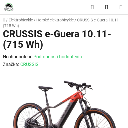
Prejsť na obsah
Hľadať
NÁKUP
Domov
/
Elektrobicykle
/
Horské elektrobicykle
/
CRUSSIS e-Guera 10.11-
(715 Wh)
CRUSSIS e-Guera 10.11-
(715 Wh)
Priemerné hodnotenie produktu je 0,0 z 5 hviezdičiek.
Neohodnotené
Podrobnosti hodnotenia
Značka:
CRUSSIS