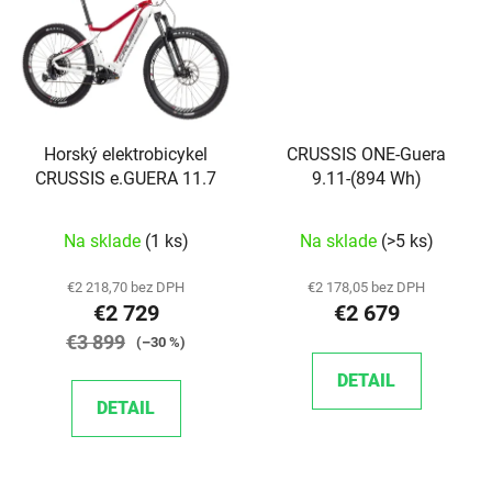
Horský elektrobicykel
CRUSSIS ONE-Guera
CRUSSIS e.GUERA 11.7
9.11-(894 Wh)
Na sklade
(1 ks)
Na sklade
(>5 ks)
€2 218,70 bez DPH
€2 178,05 bez DPH
€2 729
€2 679
€3 899
(–30 %)
DETAIL
DETAIL