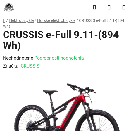
Prejsť na obsah
Hľadať
NÁKUP
Domov
/
Elektrobicykle
/
Horské elektrobicykle
/
CRUSSIS e-Full 9.11-(894
Wh)
CRUSSIS e-Full 9.11-(894
Wh)
Priemerné hodnotenie produktu je 0,0 z 5 hviezdičiek.
Neohodnotené
Podrobnosti hodnotenia
Značka:
CRUSSIS