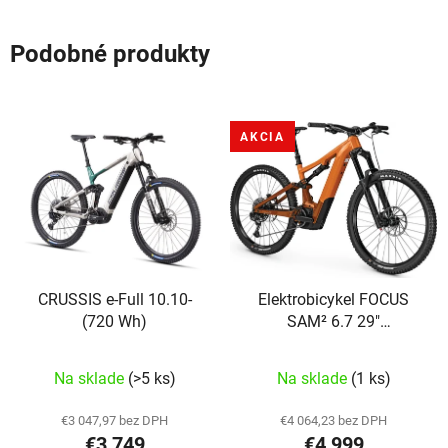
Podobné produkty
AKCIA
CRUSSIS e-Full 10.10-
Elektrobicykel FOCUS
(720 Wh)
SAM² 6.7 29"
ORANGE/BROWN
Na sklade
(>5 ks)
Na sklade
(1 ks)
€3 047,97 bez DPH
€4 064,23 bez DPH
€3 749
€4 999