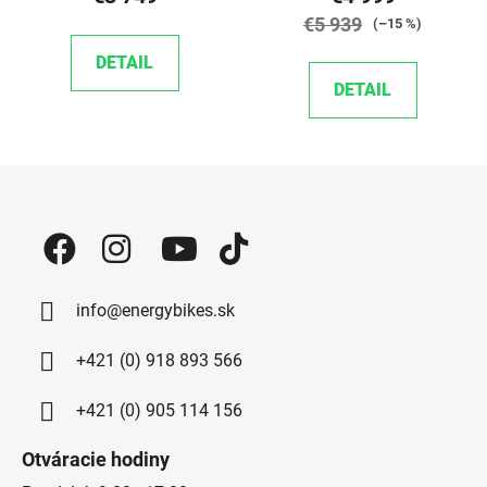
€5 939
(–15 %)
DETAIL
DETAIL
Zápätie
info@energybikes.sk
+421 (0) 918 893 566
+421 (0) 905 114 156
Otváracie hodiny