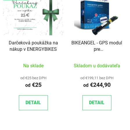
Darčeková poukážka na
BIKEANGEL - GPS modul
nákup v ENERGYBIKES
pre
bicykel/elektrobicykel
Na sklade
Skladom u dodávateľa
od €25 bez DPH
od €199,11 bez DPH
€25
€244,90
od
od
DETAIL
DETAIL