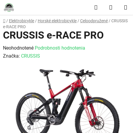
Prejsť na obsah
Hľadať
NÁKUP
Domov
/
Elektrobicykle
/
Horské elektrobicykle
/
Celoodpružené
/
CRUSSIS
e-RACE PRO
CRUSSIS e-RACE PRO
Priemerné hodnotenie produktu je 0,0 z 5 hviezdičiek.
Neohodnotené
Podrobnosti hodnotenia
Značka:
CRUSSIS