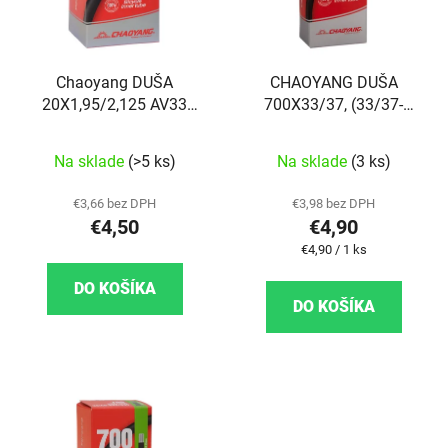
Chaoyang DUŠA
CHAOYANG DUŠA
20X1,95/2,125 AV33
700X33/37, (33/37-
(50/54-406)
622/630), FV48
Na sklade
(>5 ks)
Na sklade
(3 ks)
€3,66 bez DPH
€3,98 bez DPH
€4,50
€4,90
Jednotková cena:
€4,90 / 1 ks
DO KOŠÍKA
DO KOŠÍKA