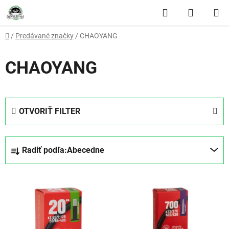
Prejsť na obsah
Hľadať
NÁKUP
Domov
/
Predávané značky
/
CHAOYANG
CHAOYANG
OTVORIŤ FILTER
Radenie produktov
Radiť podľa:
Abecedne
Výpis produktov