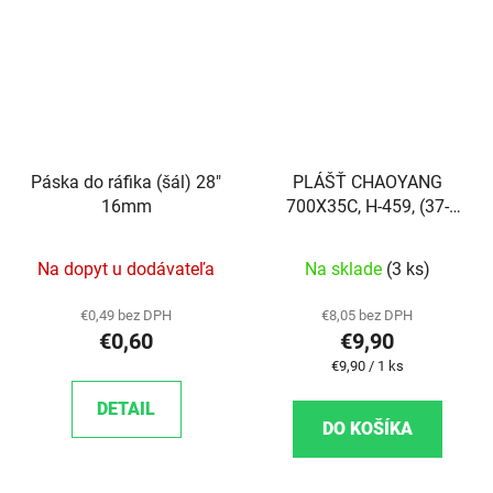
Páska do ráfika (šál) 28"
PLÁŠŤ CHAOYANG
16mm
700X35C, H-459, (37-
622) - 610G
Na dopyt u dodávateľa
Na sklade
(3 ks)
€0,49 bez DPH
€8,05 bez DPH
€0,60
€9,90
Jednotková cena:
€9,90 / 1 ks
DETAIL
DO KOŠÍKA