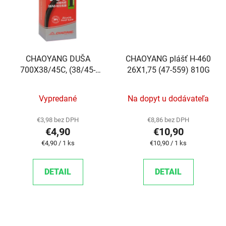
CHAOYANG DUŠA
CHAOYANG plášť H-460
700X38/45C, (38/45-
26X1,75 (47-559) 810G
622/630), AV33
Vypredané
Na dopyt u dodávateľa
€3,98 bez DPH
€8,86 bez DPH
€4,90
€10,90
Jednotková cena:
Jednotková cena:
€4,90 / 1 ks
€10,90 / 1 ks
DETAIL
DETAIL