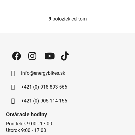
9
položiek celkom
Ovládacie prvky výpisu
Zápätie
info@energybikes.sk
+421 (0) 918 893 566
+421 (0) 905 114 156
Otváracie hodiny
Pondelok 9:00 - 17:00
Utorok 9:00 - 17:00