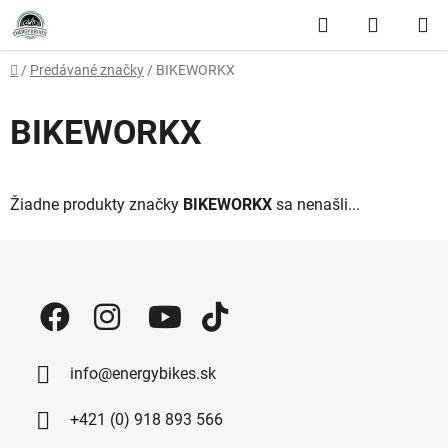
Prejsť na obsah
Hľadať
NÁKUP
Domov
/
Predávané značky
/
BIKEWORKX
BIKEWORKX
Žiadne produkty značky
BIKEWORKX
sa nenašli...
Zápätie
info@energybikes.sk
+421 (0) 918 893 566