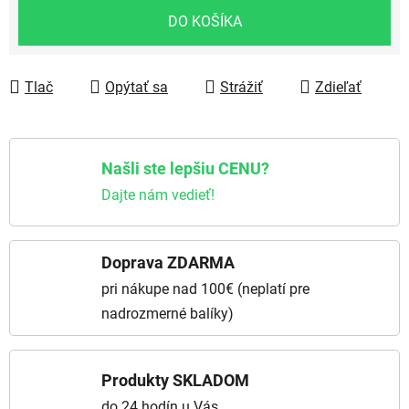
Jednotková cena:
DO KOŠÍKA
Tlač
Opýtať sa
Strážiť
Zdieľať
Našli ste lepšiu CENU?
Dajte nám vedieť!
Doprava ZDARMA
pri nákupe nad 100€ (neplatí pre
nadrozmerné balíky)
Produkty SKLADOM
do 24 hodín u Vás