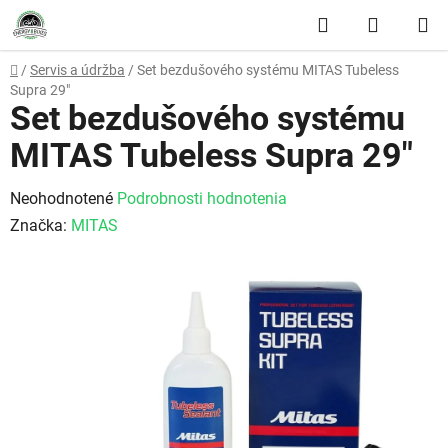
Prejsť na obsah
Hľadať
NÁKUP
Domov
/
Servis a údržba
/
Set bezdušového systému MITAS Tubeless
Supra 29"
Set bezdušového systému
MITAS Tubeless Supra 29"
Priemerné hodnotenie produktu je 0,0 z 5 hviezdičiek.
Neohodnotené
Podrobnosti hodnotenia
Značka:
MITAS