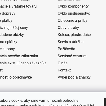
ácie a vrátanie tovaru
Cyklo komponenty
 dopravy
Cyklo príslušenstvo
 platby
Oblečenie a prilby
ia najnižšej ceny
Obuv a tretry
kladené otázky
Kolesá, plášte, duše
na splátky
Servis a údržba
e kupóny
Požičovňa
rácia nového zákazníka
Servisné centrum
senie existujúceho zákazníka
O nás
et
Kontakt
nosti o objednávke
Výber podľa značky
úbory cookie, aby sme vám umožnili pohodlné
 webovej stránky a vďaka analýze neustále zlepšovali jej