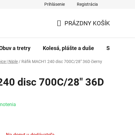
Prihlásenie
Registrácia
PRÁZDNY KOŠÍK
NÁKUPNÝ KOŠÍK
Obuv a tretry
Kolesá, plášte a duše
Servis a úd
ice | Niple
/
Ráfik MACH1 240 disc 700C/28" 36D čierny
240 disc 700C/28" 36D
e 0,0 z 5 hviezdičiek.
notenia
Na dopyt u dodávateľa