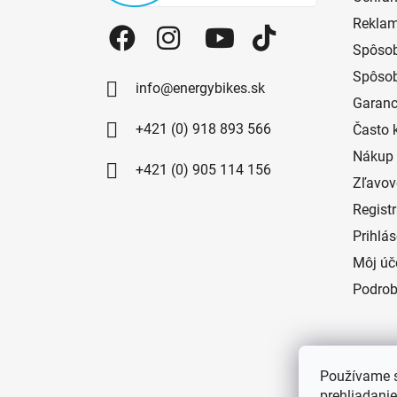
Reklam
Spôsob
Spôsob
info@energybikes.sk
Garanc
+421 (0) 918 893 566
Často 
Nákup 
+421 (0) 905 114 156
Zľavov
Regist
Prihlá
Môj úč
Podrob
Používame s
prehliadanie