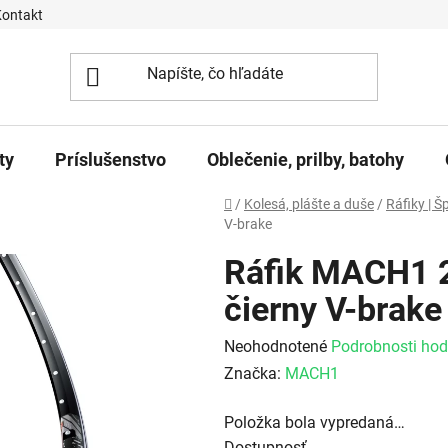
Kontakt
ty
Príslušenstvo
Oblečenie, prilby, batohy
Domov
/
Kolesá, plášte a duše
/
Ráfiky | Šp
V-brake
Ráfik MACH1 
čierny V-brake
Priemerné hodnotenie produktu j
Neohodnotené
Podrobnosti hod
Značka:
MACH1
Položka bola vypredaná…
Dostupnosť