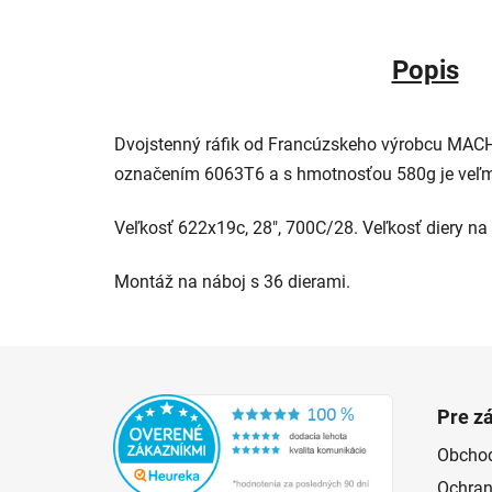
Popis
Dvojstenný ráfik od Francúzskeho výrobcu MACH1 z
označením 6063T6 a s hmotnosťou 580g je veľmi
Veľkosť 622x19c, 28", 700C/28. Veľkosť diery na 
Montáž na náboj s 36 dierami.
Zápätie
Pre z
Obcho
Ochran