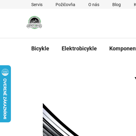
Prejsť na obsah
Servis
Požičovňa
O nás
Blog
Bicykle
Elektrobicykle
Komponen