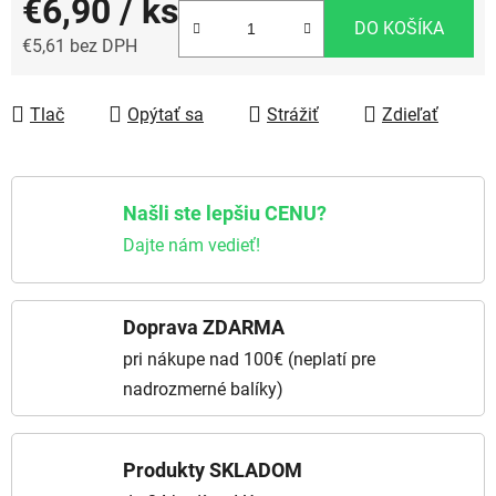
€6,90
/ ks
DO KOŠÍKA
€5,61 bez DPH
Jednotková cena:
Tlač
Opýtať sa
Strážiť
Zdieľať
Našli ste lepšiu CENU?
Dajte nám vedieť!
Doprava ZDARMA
pri nákupe nad 100€ (neplatí pre
nadrozmerné balíky)
Produkty SKLADOM