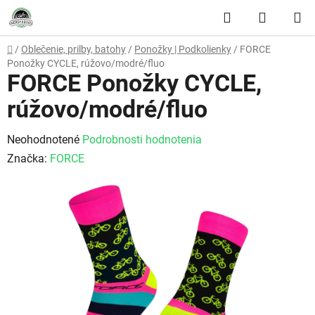
Prejsť na obsah
Hľadať
NÁKUP
Domov
/
Oblečenie, prilby, batohy
/
Ponožky | Podkolienky
/
FORCE
Ponožky CYCLE, rúžovo/modré/fluo
FORCE Ponožky CYCLE,
rúžovo/modré/fluo
Priemerné hodnotenie produktu je 0,0 z 5 hviezdičiek.
Neohodnotené
Podrobnosti hodnotenia
Značka:
FORCE