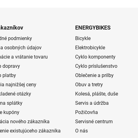
ákazníkov
ENERGYBIKES
dné podmienky
Bicykle
a osobných údajov
Elektrobicykle
ácie a vrátanie tovaru
Cyklo komponenty
 dopravy
Cyklo príslušenstvo
 platby
Oblečenie a prilby
ia najnižšej ceny
Obuv a tretry
kladené otázky
Kolesá, plášte, duše
na splátky
Servis a údržba
e kupóny
Požičovňa
rácia nového zákazníka
Servisné centrum
senie existujúceho zákazníka
O nás