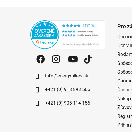
Zápätie
Pre z
Obcho
Ochran
Reklam
Spôsob
Spôsob
info@energybikes.sk
Garanc
+421 (0) 918 893 566
Často 
Nákup 
+421 (0) 905 114 156
Zľavov
Regist
Prihlá