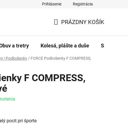
Prihlásenie
Registrácia
PRÁZDNY KOŠÍK
NÁKUPNÝ KOŠÍK
Obuv a tretry
Kolesá, plášte a duše
Servis a úd
y | Podkolienky
/
FORCE Podkolienky F COMPRESS,
ienky F COMPRESS,
vé
e 0,0 z 5 hviezdičiek.
notenia
ý pocit pri športe