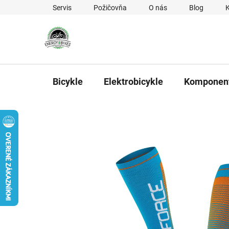
Prejsť na obsah
Servis
Požičovňa
O nás
Blog
Bicykle
Elektrobicykle
Komponen