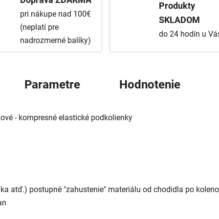
Produkty
pri nákupe nad 100€
SKLADOM
(neplatí pre
do 24 hodín u Vá
nadrozmerné balíky)
Parametre
Hodnotenie
vé - kompresné elastické podkolienky
ika atď.)
postupné "zahustenie" materiálu od chodidla po kolen
an