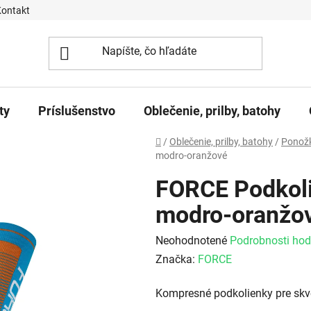
Kontakt
ty
Príslušenstvo
Oblečenie, prilby, batohy
Domov
/
Oblečenie, prilby, batohy
/
Ponožk
modro-oranžové
FORCE Podkol
modro-oranžo
Priemerné hodnotenie produktu j
Neohodnotené
Podrobnosti hod
Značka:
FORCE
Kompresné podkolienky pre skvel