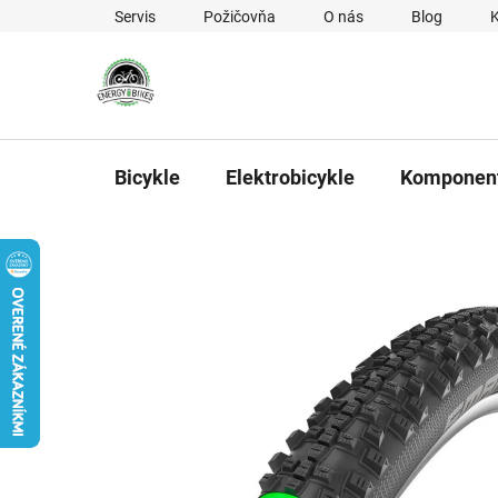
Prejsť na obsah
Servis
Požičovňa
O nás
Blog
Bicykle
Elektrobicykle
Komponen