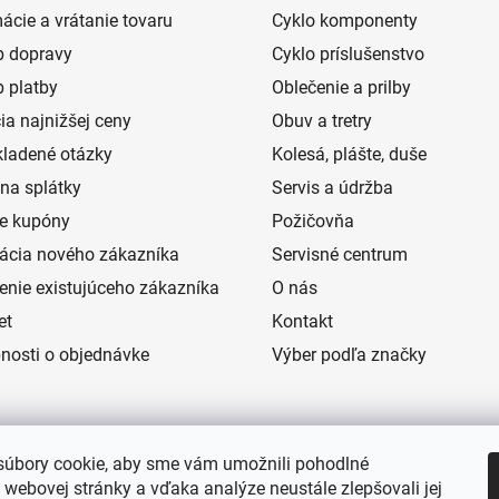
ácie a vrátanie tovaru
Cyklo komponenty
 dopravy
Cyklo príslušenstvo
 platby
Oblečenie a prilby
ia najnižšej ceny
Obuv a tretry
kladené otázky
Kolesá, plášte, duše
na splátky
Servis a údržba
e kupóny
Požičovňa
rácia nového zákazníka
Servisné centrum
senie existujúceho zákazníka
O nás
et
Kontakt
nosti o objednávke
Výber podľa značky
úbory cookie, aby sme vám umožnili pohodlné
 webovej stránky a vďaka analýze neustále zlepšovali jej