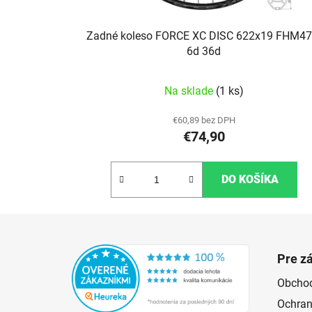
Zadné koleso FORCE XC DISC 622x19 FHM47
6d 36d
Na sklade
(1 ks)
€60,89 bez DPH
€74,90
DO KOŠÍKA
Zápätie
Pre z
Obcho
Ochran