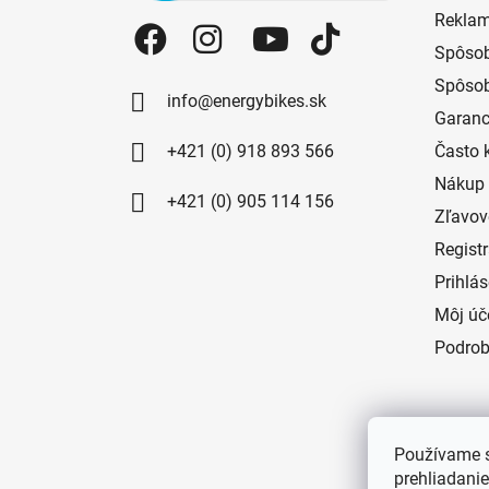
Reklam
Spôsob
Spôsob
info@energybikes.sk
Garanc
+421 (0) 918 893 566
Často 
Nákup 
+421 (0) 905 114 156
Zľavov
Regist
Prihlá
Môj úč
Podrob
Používame s
prehliadanie