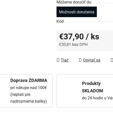
Môžeme doručiť do:
Možnosti doručenia
Kód:
€37,90
/ ks
€30,81 bez DPH
Jednotková cena:
Tlač
Opýtať sa
Doprava ZDARMA
Produkty
pri nákupe nad 100€
SKLADOM
(neplatí pre
do 24 hodín u Vá
nadrozmerné balíky)