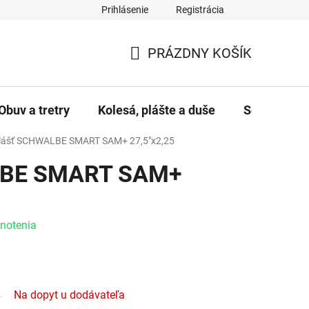
Prihlásenie
Registrácia
PRÁZDNY KOŠÍK
NÁKUPNÝ KOŠÍK
Obuv a tretry
Kolesá, plášte a duše
Servis a úd
lášť SCHWALBE SMART SAM+ 27,5"x2,25
LBE SMART SAM+
e 0,0 z 5 hviezdičiek.
notenia
Na dopyt u dodávateľa