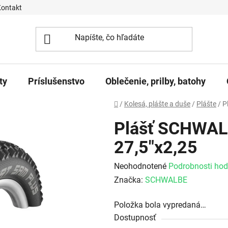
Kontakt
ty
Príslušenstvo
Oblečenie, prilby, batohy
Domov
/
Kolesá, plášte a duše
/
Plášte
/
P
Plášť SCHWA
27,5"x2,25
Priemerné hodnotenie produktu j
Neohodnotené
Podrobnosti hod
Značka:
SCHWALBE
Položka bola vypredaná…
Dostupnosť