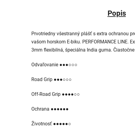
Popis
Prvotriedny všestranný plášť s extra ochranou 
vašom horskom E-biku. PERFORMANCE LINE. Excel
3mm flexibilná, špeciálna India guma. Čiastočn
Odvaľovanie ●●●○○○
Road Grip ●●●○○○
Off-Road Grip ●●●●○○
Ochrana ●●●●●●
Životnosť ●●●●●○