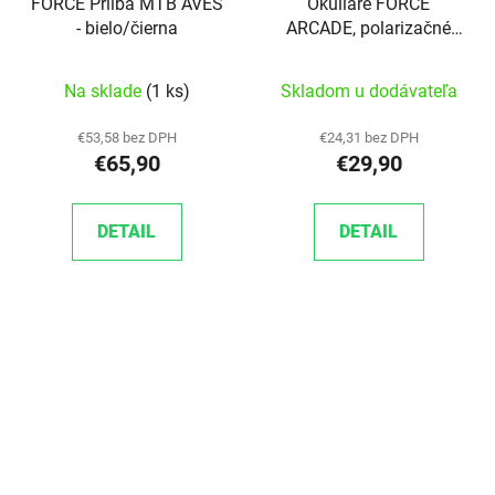
FORCE Prilba MTB AVES
Okuliare FORCE
- bielo/čierna
ARCADE, polarizačné
sklá
Na sklade
(1 ks)
Skladom u dodávateľa
€53,58 bez DPH
€24,31 bez DPH
€65,90
€29,90
DETAIL
DETAIL