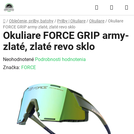
Prejsť na obsah
Hľadať
NÁKUP
Domov
/
Oblečenie, prilby, batohy
/
Prilby | Okuliare
/
Okuliare
/
Okuliare
FORCE GRIP army-zlaté, zlaté revo sklo
Okuliare FORCE GRIP army-
zlaté, zlaté revo sklo
Priemerné hodnotenie produktu je 0,0 z 5 hviezdičiek.
Neohodnotené
Podrobnosti hodnotenia
Značka:
FORCE