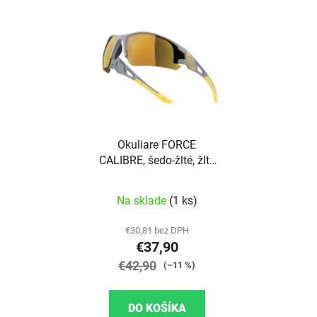
Okuliare FORCE
CALIBRE, šedo-žlté, žlté
zrkadlové sklá
Na sklade
(1 ks)
€30,81 bez DPH
€37,90
€42,90
(–11 %)
DO KOŠÍKA