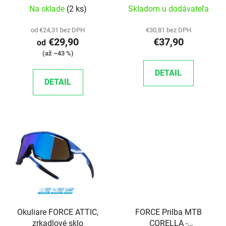
Na sklade
(2 ks)
Skladom u dodávateľa
od €24,31 bez DPH
€30,81 bez DPH
€29,90
€37,90
od
(až –43 %)
DETAIL
DETAIL
Okuliare FORCE ATTIC,
FORCE Prilba MTB
zrkadlové sklo
CORELLA -