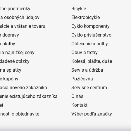
dné podmienky
Bicykle
a osobných údajov
Elektrobicykle
ácie a vrátanie tovaru
Cyklo komponenty
 dopravy
Cyklo príslušenstvo
 platby
Oblečenie a prilby
ia najnižšej ceny
Obuv a tretry
kladené otázky
Kolesá, plášte, duše
na splátky
Servis a údržba
e kupóny
Požičovňa
rácia nového zákazníka
Servisné centrum
senie existujúceho zákazníka
O nás
et
Kontakt
nosti o objednávke
Výber podľa značky