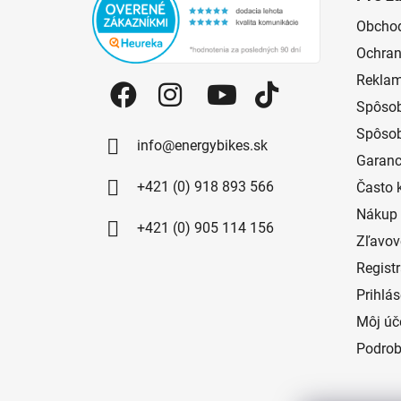
Obcho
Ochran
Reklam
Spôsob
Spôsob
info@energybikes.sk
Garanc
+421 (0) 918 893 566
Často 
Nákup 
+421 (0) 905 114 156
Zľavov
Regist
Prihlá
Môj úč
Podrob