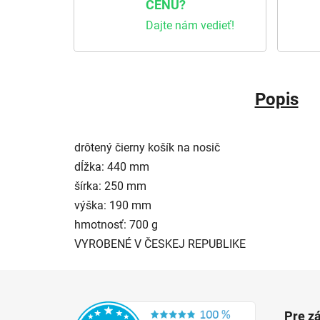
CENU?
Dajte nám vedieť!
Popis
drôtený čierny košík na nosič
dĺžka: 440 mm
šírka: 250 mm
výška: 190 mm
hmotnosť: 700 g
VYROBENÉ V ČESKEJ REPUBLIKE
Zápätie
Pre z