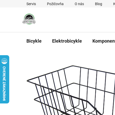
Prejsť na obsah
Servis
Požičovňa
O nás
Blog
Bicykle
Elektrobicykle
Komponen