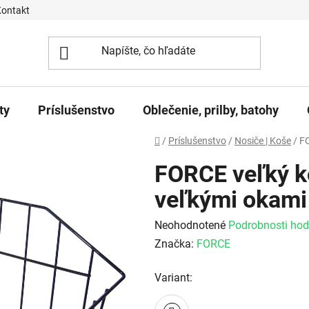
Kontakt
ty
Príslušenstvo
Oblečenie, prilby, batohy
Domov
/
Príslušenstvo
/
Nosiče | Koše
/
FO
FORCE veľký k
veľkými okami
Priemerné hodnotenie produktu j
Neohodnotené
Podrobnosti hod
Značka:
FORCE
Variant: