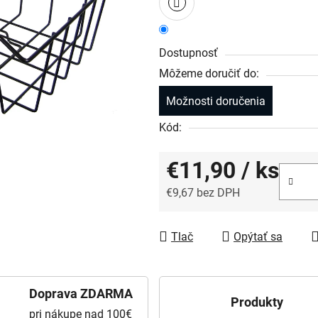
Dostupnosť
Môžeme doručiť do:
Možnosti doručenia
Kód:
€11,90
/ ks
€9,67 bez DPH
Jednotková cena:
Tlač
Opýtať sa
Doprava ZDARMA
Produkty
pri nákupe nad 100€