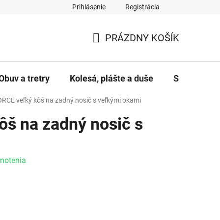
Prihlásenie
Registrácia
PRÁZDNY KOŠÍK
NÁKUPNÝ KOŠÍK
Obuv a tretry
Kolesá, plášte a duše
Servis a úd
RCE veľký kôš na zadný nosič s veľkými okami
ôš na zadný nosič s
e 0,0 z 5 hviezdičiek.
notenia