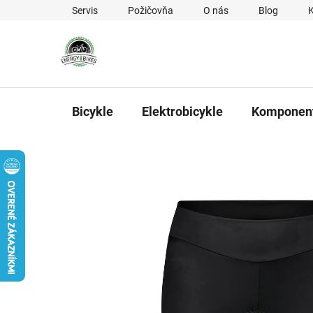
Prejsť na obsah
Servis
Požičovňa
O nás
Blog
Bicykle
Elektrobicykle
Komponen