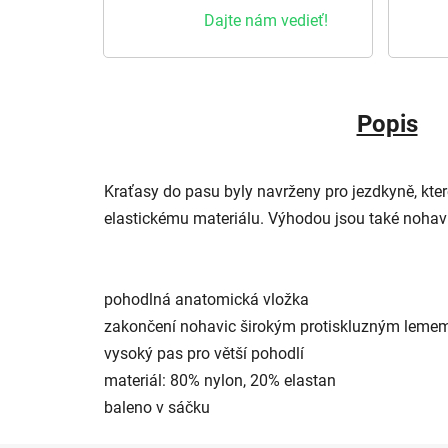
Dajte nám vedieť!
Popis
Kraťasy do pasu byly navrženy pro jezdkyně, kte
elastickému materiálu. Výhodou jsou také noha
pohodlná anatomická vložka
zakončení nohavic širokým protiskluzným leme
vysoký pas pro větší pohodlí
materiál: 80% nylon, 20% elastan
baleno v sáčku