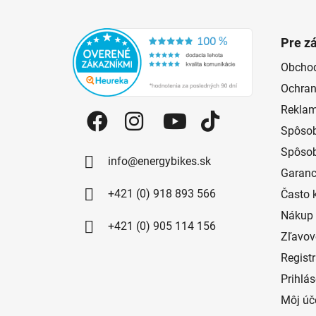
Zápätie
Pre z
Obcho
Ochran
Reklam
Spôsob
Spôsob
info@energybikes.sk
Garanc
+421 (0) 918 893 566
Často 
Nákup 
+421 (0) 905 114 156
Zľavov
Regist
Prihlá
Môj úč