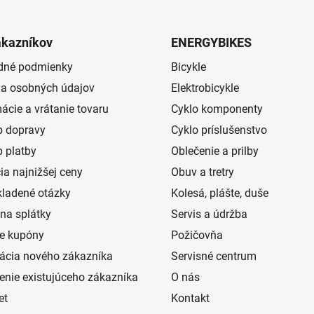
ákazníkov
ENERGYBIKES
dné podmienky
Bicykle
a osobných údajov
Elektrobicykle
ácie a vrátanie tovaru
Cyklo komponenty
 dopravy
Cyklo príslušenstvo
 platby
Oblečenie a prilby
ia najnižšej ceny
Obuv a tretry
kladené otázky
Kolesá, plášte, duše
na splátky
Servis a údržba
e kupóny
Požičovňa
rácia nového zákazníka
Servisné centrum
senie existujúceho zákazníka
O nás
et
Kontakt