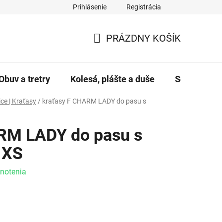
Prihlásenie
Registrácia
PRÁZDNY KOŠÍK
NÁKUPNÝ KOŠÍK
Obuv a tretry
Kolesá, plášte a duše
Servis a úd
ce | Kraťasy
/
kraťasy F CHARM LADY do pasu s
RM LADY do pasu s
 XS
e 0,0 z 5 hviezdičiek.
notenia