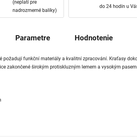
(neplatí pre
do 24 hodín u Vá
nadrozmerné balíky)
Parametre
Hodnotenie
ré požadují funkční materiály a kvalitní zpracování. Kraťasy do
vice zakončené širokým protiskluzným lemem a vysokým pasem p
m