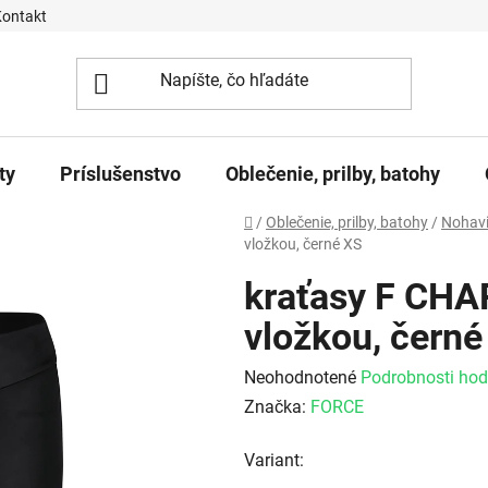
Kontakt
ty
Príslušenstvo
Oblečenie, prilby, batohy
Domov
/
Oblečenie, prilby, batohy
/
Nohavi
vložkou, černé XS
kraťasy F CHA
vložkou, černé
Priemerné hodnotenie produktu j
Neohodnotené
Podrobnosti hod
Značka:
FORCE
Variant: