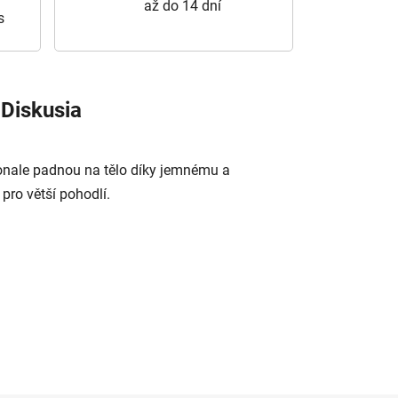
až do 14 dní
s
Diskusia
konale padnou na tělo díky jemnému a
ro větší pohodlí.