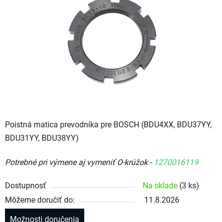
Poistná matica prevodníka pre BOSCH (BDU4XX, BDU37YY,
BDU31YY, BDU38YY)
Potrebné pri výmene aj vymeniť O-krúžok -
1270016119
Dostupnosť
Na sklade
(3 ks)
Môžeme doručiť do:
11.8.2026
Možnosti doručenia