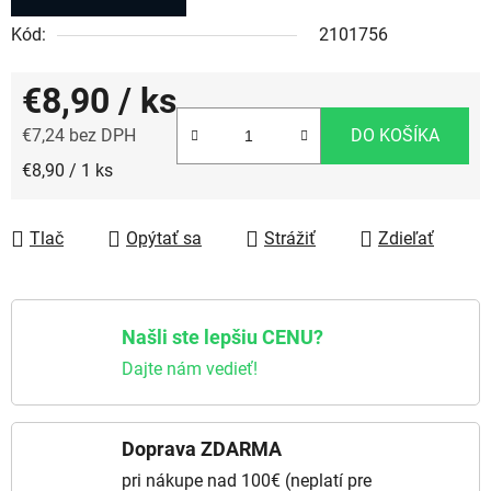
Kód:
2101756
€8,90
/ ks
€7,24 bez DPH
DO KOŠÍKA
Jednotková cena:
€8,90 / 1 ks
Tlač
Opýtať sa
Strážiť
Zdieľať
Našli ste lepšiu CENU?
Dajte nám vedieť!
Doprava ZDARMA
pri nákupe nad 100€ (neplatí pre