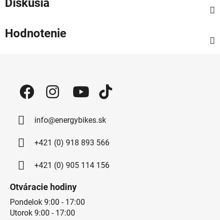
Diskusia
Hodnotenie
Zápätie
info@energybikes.sk
+421 (0) 918 893 566
+421 (0) 905 114 156
Otváracie hodiny
Pondelok 9:00 - 17:00
Utorok 9:00 - 17:00