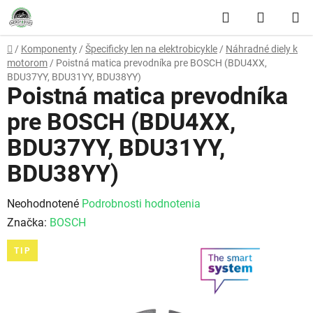
Prejsť na obsah
Hľadať
NÁKUP
Domov
/
Komponenty
/
Špecificky len na elektrobicykle
/
Náhradné diely k
motorom
/
Poistná matica prevodníka pre BOSCH (BDU4XX,
BDU37YY, BDU31YY, BDU38YY)
Poistná matica prevodníka
pre BOSCH (BDU4XX,
BDU37YY, BDU31YY,
BDU38YY)
Priemerné hodnotenie produktu je 0,0 z 5 hviezdičiek.
Neohodnotené
Podrobnosti hodnotenia
Značka:
BOSCH
TIP