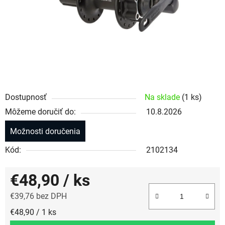
Dostupnosť
Na sklade
(1 ks)
Môžeme doručiť do:
10.8.2026
Možnosti doručenia
Kód:
2102134
€48,90
/ ks
€39,76 bez DPH
Jednotková cena:
€48,90 / 1 ks