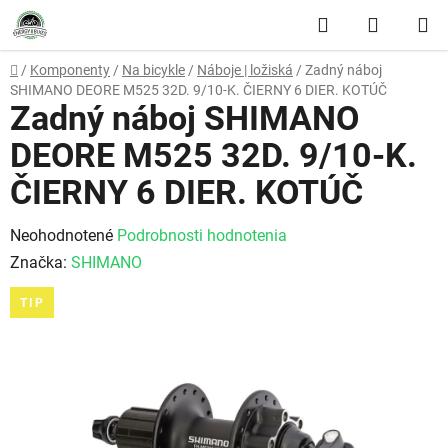
Prejsť na obsah
Hľadať
NÁKUP
Domov
/
Komponenty
/
Na bicykle
/
Náboje | ložiská
/
Zadný náboj
SHIMANO DEORE M525 32D. 9/10-K. ČIERNY 6 DIER. KOTÚČ
Zadný náboj SHIMANO
DEORE M525 32D. 9/10-K.
ČIERNY 6 DIER. KOTÚČ
Priemerné hodnotenie produktu je 0,0 z 5 hviezdičiek.
Neohodnotené
Podrobnosti hodnotenia
Značka:
SHIMANO
TIP