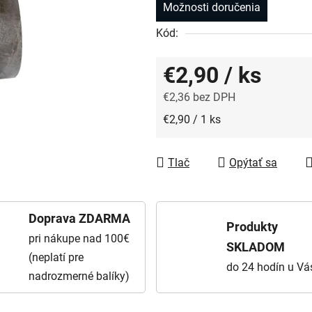
Možnosti doručenia
Kód:
€2,90
/ ks
€2,36 bez DPH
Jednotková cena:
€2,90 / 1 ks
Tlač
Opýtať sa
Doprava ZDARMA
Produkty
pri nákupe nad 100€
SKLADOM
(neplatí pre
do 24 hodín u Vá
nadrozmerné balíky)