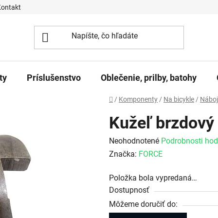
Kontakt
ty
Príslušenstvo
Oblečenie, prilby, batohy
Domov
/
Komponenty
/
Na bicykle
/
Náboje
Kužeľ brzdový 
Priemerné hodnotenie produktu j
Neohodnotené
Podrobnosti hod
Značka:
FORCE
Položka bola vypredaná…
Dostupnosť
Môžeme doručiť do: