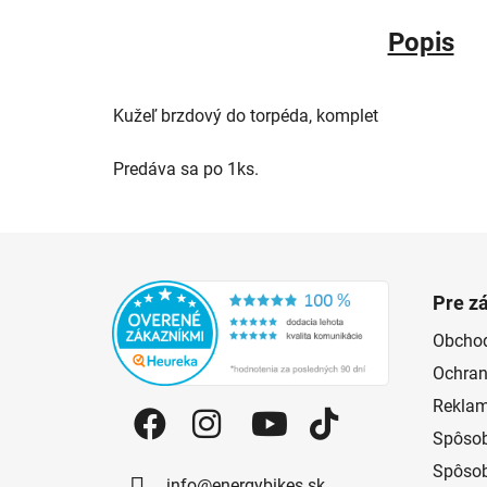
Popis
Kužeľ brzdový do torpéda, komplet
Predáva sa po 1ks.
Zápätie
Pre z
Obcho
Ochran
Reklam
Spôsob
Spôsob
info@energybikes.sk