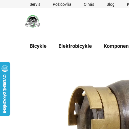
Prejsť na obsah
Servis
Požičovňa
O nás
Blog
Bicykle
Elektrobicykle
Komponen