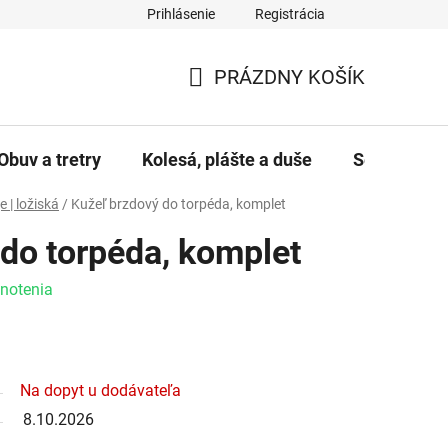
Prihlásenie
Registrácia
PRÁZDNY KOŠÍK
NÁKUPNÝ KOŠÍK
Obuv a tretry
Kolesá, plášte a duše
Servis a úd
 | ložiská
/
Kužeľ brzdový do torpéda, komplet
do torpéda, komplet
e 0,0 z 5 hviezdičiek.
notenia
Na dopyt u dodávateľa
8.10.2026