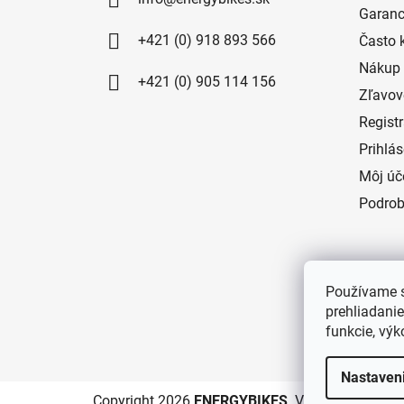
Garanc
+421 (0) 918 893 566
Často 
Nákup 
+421 (0) 905 114 156
Zľavov
Regist
Prihlá
Môj úč
Podrob
Používame s
prehliadanie
funkcie, výk
Nastaven
Copyright 2026
ENERGYBIKES
. Všetky práva vy