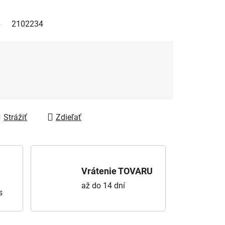
2102234
Strážiť
Zdieľať
Vrátenie TOVARU
až do 14 dní
s