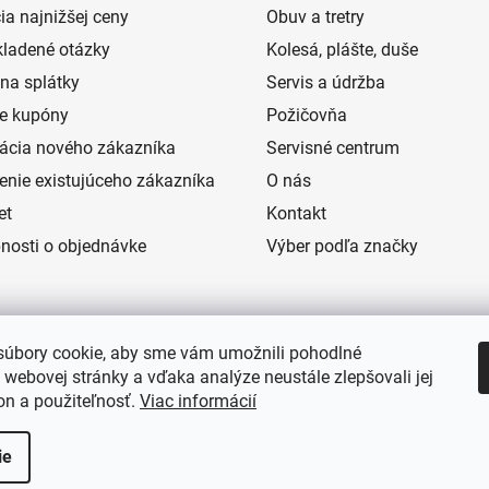
ia najnižšej ceny
Obuv a tretry
kladené otázky
Kolesá, plášte, duše
na splátky
Servis a údržba
e kupóny
Požičovňa
rácia nového zákazníka
Servisné centrum
senie existujúceho zákazníka
O nás
et
Kontakt
nosti o objednávke
Výber podľa značky
úbory cookie, aby sme vám umožnili pohodlné
 webovej stránky a vďaka analýze neustále zlepšovali jej
on a použiteľnosť.
Viac informácií
ie
hradené.
Upraviť nastavenie cookies