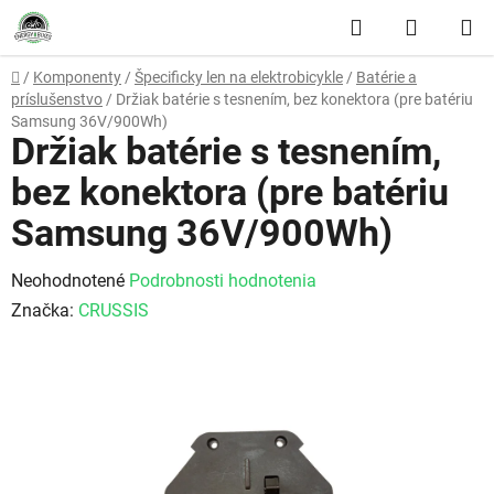
Prejsť na obsah
Hľadať
NÁKUP
Domov
/
Komponenty
/
Špecificky len na elektrobicykle
/
Batérie a
príslušenstvo
/
Držiak batérie s tesnením, bez konektora (pre batériu
Samsung 36V/900Wh)
Držiak batérie s tesnením,
bez konektora (pre batériu
Samsung 36V/900Wh)
Priemerné hodnotenie produktu je 0,0 z 5 hviezdičiek.
Neohodnotené
Podrobnosti hodnotenia
Značka:
CRUSSIS