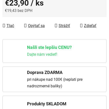
€23,90
/ ks
€19,43 bez DPH
Jednotková cena:
Tlač
Opýtať sa
Strážiť
Zdieľať
Našli ste lepšiu CENU?
Dajte nám vedieť!
Doprava ZDARMA
pri nákupe nad 100€ (neplatí pre
nadrozmerné balíky)
Produkty SKLADOM