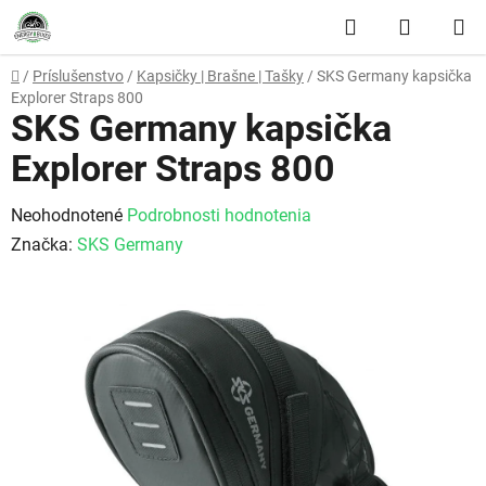
Prejsť na obsah
Hľadať
NÁKUP
Domov
/
Príslušenstvo
/
Kapsičky | Brašne | Tašky
/
SKS Germany kapsička
Explorer Straps 800
SKS Germany kapsička
Explorer Straps 800
Priemerné hodnotenie produktu je 0,0 z 5 hviezdičiek.
Neohodnotené
Podrobnosti hodnotenia
Značka:
SKS Germany