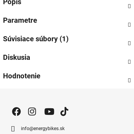
Popis
Parametre
Súvisiace súbory (1)
Diskusia
Hodnotenie
Zápätie
info@energybikes.sk