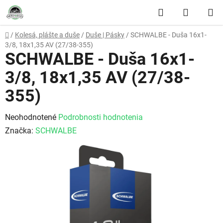
Prejsť na obsah
Hľadať
NÁKUP
Domov
/
Kolesá, plášte a duše
/
Duše | Pásky
/
SCHWALBE - Duša 16x1-
3/8, 18x1,35 AV (27/38-355)
SCHWALBE - Duša 16x1-
3/8, 18x1,35 AV (27/38-
355)
Priemerné hodnotenie produktu je 0,0 z 5 hviezdičiek.
Neohodnotené
Podrobnosti hodnotenia
Značka:
SCHWALBE