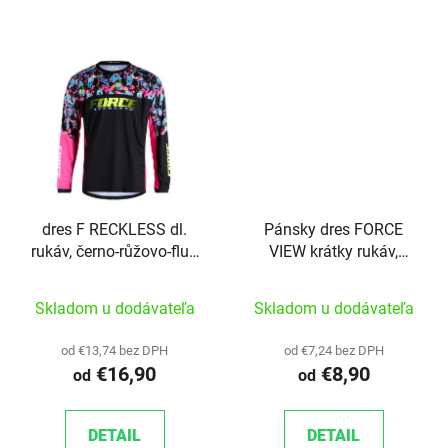
dres F RECKLESS dl.
Pánsky dres FORCE
rukáv, černo-růžovo-fluo
VIEW krátky rukáv,
L
čierno-modro-biely
Skladom u dodávateľa
Skladom u dodávateľa
od €13,74 bez DPH
od €7,24 bez DPH
€16,90
€8,90
od
od
DETAIL
DETAIL