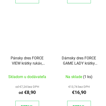
Pánsky dres FORCE
Dámsky dres FORCE
VIEW krátky rukáv,
GAME LADY krátky
čierno-šedo-biely
rukáv, biely
Skladom u dodávateľa
Na sklade
(1 ks)
od €7,24 bez DPH
€13,74 bez DPH
€8,90
€16,90
od