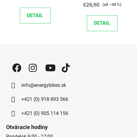
€25,90
(až –34 %)
DETAIL
DETAIL
Zápätie
info@energybikes.sk
+421 (0) 918 893 566
+421 (0) 905 114 156
Otváracie hodiny
Pondelok 9:00 - 17:00