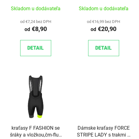
Skladom u dodávateľa
Skladom u dodávateľa
od €7,24 bez DPH
od €16,99 bez DPH
€8,90
€20,90
od
od
DETAIL
DETAIL
kraťasy F FASHION se
Dámske kraťasy FORCE
šráky a vložkou,črn-fluo
STRIPE LADY s trakmi a