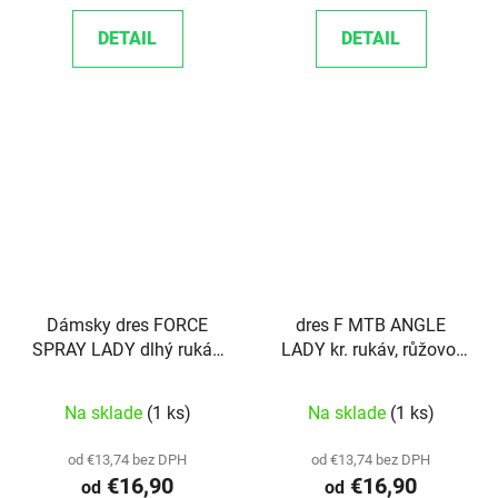
DETAIL
DETAIL
Dámsky dres FORCE
dres F MTB ANGLE
SPRAY LADY dlhý rukáv,
LADY kr. rukáv, růžovo-
army-fluo
fluo L
Na sklade
(1 ks)
Na sklade
(1 ks)
od €13,74 bez DPH
od €13,74 bez DPH
€16,90
€16,90
od
od