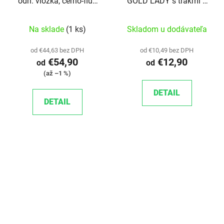
odn. vložka, černo-fluo
GOLD LADY s trakmi a
M
vložkou, čierno-zlaté
Na sklade
(1 ks)
Skladom u dodávateľa
od €44,63 bez DPH
od €10,49 bez DPH
€54,90
€12,90
od
od
(až –1 %)
DETAIL
DETAIL