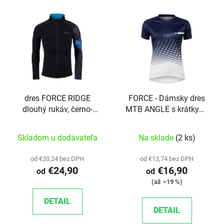
dres FORCE RIDGE
FORCE - Dámsky dres
dlouhý rukáv, černo-
MTB ANGLE s krátkymi
modrý S
rukávmi modro/biely
Skladom u dodávateľa
Na sklade
(2 ks)
od €20,24 bez DPH
od €13,74 bez DPH
€24,90
€16,90
od
od
(až –19 %)
DETAIL
DETAIL