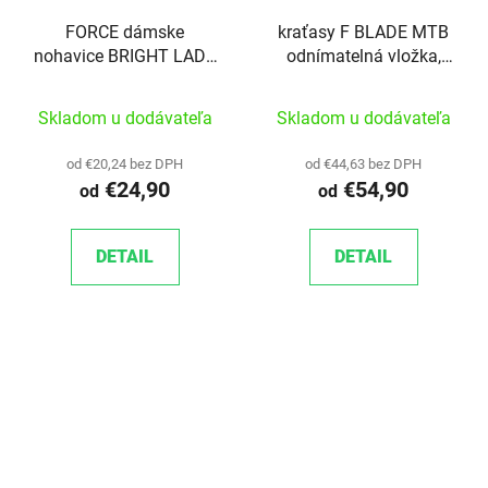
FORCE dámske
kraťasy F BLADE MTB
nohavice BRIGHT LADY
odnímatelná vložka,
s trakmi a vložkou,
černé M
čierne
Skladom u dodávateľa
Skladom u dodávateľa
od €20,24 bez DPH
od €44,63 bez DPH
€24,90
€54,90
od
od
DETAIL
DETAIL