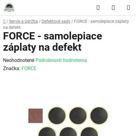
Prejsť na obsah
Hľadať
NÁKUP
Domov
/
Servis a údržba
/
Defektové sady
/
FORCE - samolepiace záplaty
na defekt
FORCE - samolepiace
záplaty na defekt
Priemerné hodnotenie produktu je 0,0 z 5 hviezdičiek.
Neohodnotené
Podrobnosti hodnotenia
Značka:
FORCE