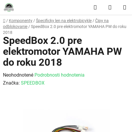
Prejsť na obsah
Hľadať
NÁKUP
Domov
/
Komponenty
/
Špecificky len na elektrobicykle
/
Čipy na
odblokovanie
/
SpeedBox 2.0 pre elektromotor YAMAHA PW do roku
2018
SpeedBox 2.0 pre
elektromotor YAMAHA PW
do roku 2018
Priemerné hodnotenie produktu je 0,0 z 5 hviezdičiek.
Neohodnotené
Podrobnosti hodnotenia
Značka:
SPEEDBOX