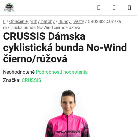
Prejsť na obsah
Hľadať
NÁKUP
Domov
/
Oblečenie, prilby, batohy
/
Bundy | Vesty
/
CRUSSIS Dámska
cyklistická bunda No-Wind čierno/rúžová
CRUSSIS Dámska
cyklistická bunda No-Wind
čierno/rúžová
Priemerné hodnotenie produktu je 0,0 z 5 hviezdičiek.
Neohodnotené
Podrobnosti hodnotenia
Značka:
CRUSSIS