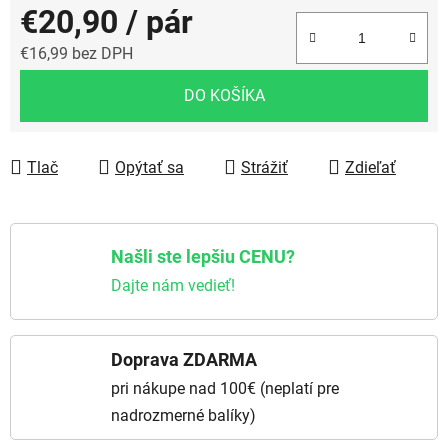
€20,90
/ pár
€16,99 bez DPH
Jednotková cena:
DO KOŠÍKA
Tlač
Opýtať sa
Strážiť
Zdieľať
Našli ste lepšiu CENU?
Dajte nám vedieť!
Doprava ZDARMA
pri nákupe nad 100€ (neplatí pre
nadrozmerné balíky)