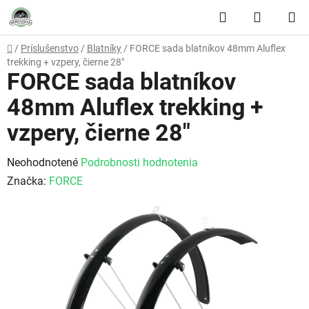
Prejsť na obsah
Hľadať
NÁKUP
Domov
/
Príslušenstvo
/
Blatníky
/
FORCE sada blatníkov 48mm Aluflex
trekking + vzpery, čierne 28"
FORCE sada blatníkov
48mm Aluflex trekking +
vzpery, čierne 28"
Priemerné hodnotenie produktu je 0,0 z 5 hviezdičiek.
Neohodnotené
Podrobnosti hodnotenia
Značka:
FORCE