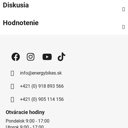
Diskusia
Hodnotenie
Zápätie
info@energybikes.sk
+421 (0) 918 893 566
+421 (0) 905 114 156
Otváracie hodiny
Pondelok 9:00 - 17:00
Utorok 9:00 - 17:00